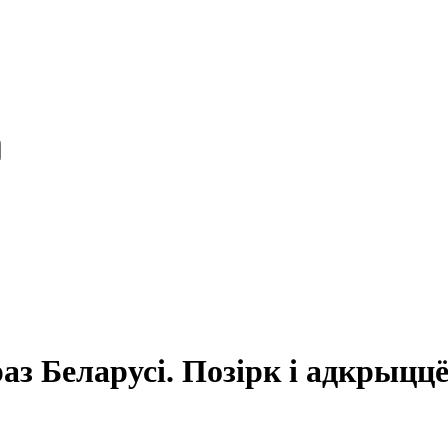
з Беларусі. Позірк і адкрыцц