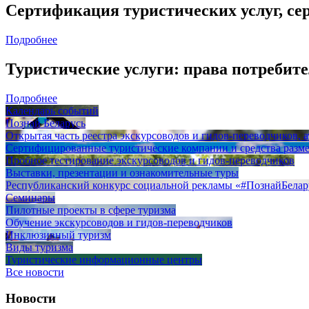
Сертификация туристических услуг, се
Подробнее
Туристические услуги: права потребите
Подробнее
Календарь событий
Познай Беларусь
Открытая часть реестра экскурсоводов и гидов-переводчиков,
Сертифицированные туристические компании и средства разм
Пробное тестирование экскурсоводов и гидов-переводчиков
Выставки, презентации и ознакомительные туры
Республиканский конкурс социальной рекламы «#ПознайБелар
Семинары
Пилотные проекты в сфере туризма
Обучение экскурсоводов и гидов-переводчиков
Инклюзивный туризм
Виды туризма
Туристические информационные центры
Все новости
Новости