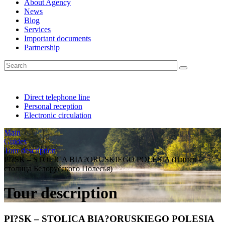
About Agency
News
Blog
Services
Important documents
Partnership
Direct telephone line
Personal reception
Electronic circulation
Main
Guides
Tour description
PI?SK – STOLICA BIA?ORUSKIEGO POLESIA (Пинск -
столица Белорусского Полесья)
Tour description
PI?SK – STOLICA BIA?ORUSKIEGO POLESIA