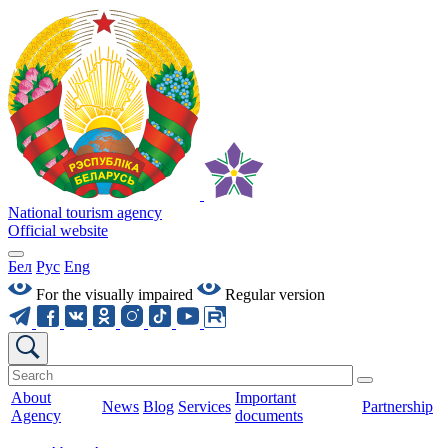
National tourism agency
Official website
Бел
Рус
Eng
For the visually impaired
Regular version
About
Important
News
Blog
Services
Partnership
Agency
documents