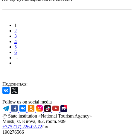
1
2
3
4
5
6
...
Поделиться:
Follow us on social media
@ State institution «National Tourism Agency»
Minsk, st. Kirova, 8/2, room. 909
+375 (17) 226-02-72
fax
190276566