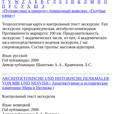
T
V
W
Z
А
Б
В
Г
Д
Е
З
И
К
Л
М
Н
О
П
Р
С
У
Х
Ш
Э
«Путешествие в природу» (природный комплекс «Голубые
озера»)
Технологическая карта и контрольный текст экскурсии. Тип
экскурсии: природоведческая, автобусно-пешеходная.
Протяженность маршрута: 100 км. Продолжительность
экскурсии: 5 академических часов, из них: 4 академических
часа непосредственного ведения экскурсии,1 час
сопровождения. Состав группы: массовая аудитория.
Язык
: русский
Год публикации
: 2006
Автор публикации
: Шапетько А.А., Кравчонок Л.С.
ARCHITEKTONISCHE UND HISTORISCHE DENKMALER
VON MIR UND NESVISH ( Архитектурные и исторические
памятники Мира и Несвижа )
Контрольный текст экскурсии
Язык
: немецкий
Год публикации
: 2006