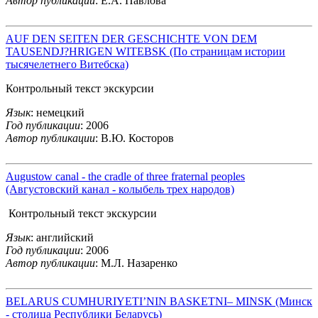
Автор публикации
: Е.А. Павлова
AUF DEN SEITEN DER GESCHICHTE VON DEM
TAUSENDJ?HRIGEN WITEBSK (По страницам истории
тысячелетнего Витебска)
Контрольный текст экскурсии
Язык
: немецкий
Год публикации
: 2006
Автор публикации
: В.Ю. Косторов
Augustow canal - the cradle of three fraternal peoples
(Августовский канал - колыбель трех народов)
Контрольный текст экскурсии
Язык
: английский
Год публикации
: 2006
Автор публикации
: М.Л. Назаренко
BELARUS CUMHURIYETI’NIN BASKETNI– MINSK (Минск
- столица Республики Беларусь)