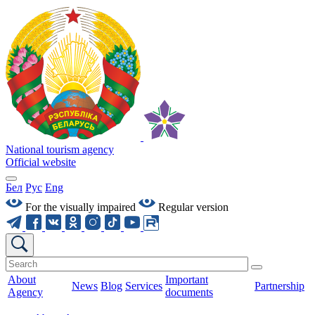
National tourism agency
Official website
Бел
Рус
Eng
For the visually impaired
Regular version
About
Important
News
Blog
Services
Partnership
Agency
documents