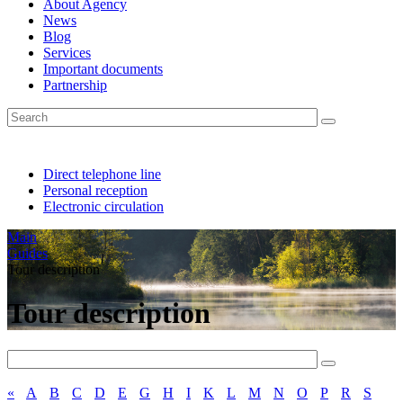
About Agency
News
Blog
Services
Important documents
Partnership
Direct telephone line
Personal reception
Electronic circulation
Main
Guides
Tour description
Tour description
«
A
B
C
D
E
G
H
I
K
L
M
N
O
P
R
S