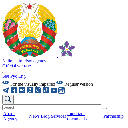
National tourism agency
Official website
Бел
Рус
Eng
For the visually impaired
Regular version
About
Important
News
Blog
Services
Partnership
Agency
documents