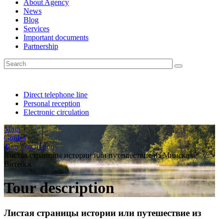
About Agency
News
Blog
Services
Important documents
Partnership
Direct telephone line
Personal reception
Electronic circulation
Main
Guides
Tour description
Листая страницы истории или путешествие из Минска в
Витебск
Tour description
Листая страницы истории или путешествие из