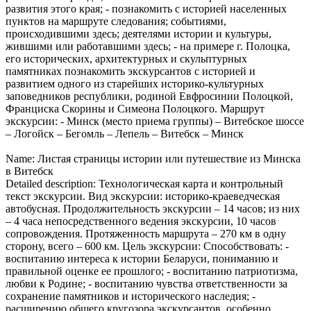
развития этого края; - познакомить с историей населенных
пунктов на маршруте следования; событиями,
происходившими здесь; деятелями истории и культуры,
жившими или работавшими здесь; - на примере г. Полоцка,
его исторических, архитектурных и скульптурных
памятниках познакомить экскурсантов с историей и
развитием одного из старейших историко-культурных
заповедников республики, родиной Евфросинии Полоцкой,
Франциска Скорины и Симеона Полоцкого. Маршрут
экскурсии: - Минск (место приема группы) – Витебское шоссе
– Логойск – Бегомль – Лепель – Витебск – Минск
Name: Листая страницы истории или путешествие из Минска
в Витебск
Detailed description: Технологическая карта и контрольный
текст экскурсии. Вид экскурсии: историко-краеведческая
автобусная. Продолжительность экскурсии – 14 часов; из них
– 4 часа непосредственного ведения экскурсии, 10 часов
сопровождения. Протяженность маршрута – 270 км в одну
сторону, всего – 600 км. Цель экскурсии: Способствовать: -
воспитанию интереса к истории Беларуси, пониманию и
правильной оценке ее прошлого; - воспитанию патриотизма,
любви к Родине; - воспитанию чувства ответственности за
сохранение памятников и исторического наследия; -
расширению общего кругозора экскурсантов, особенно