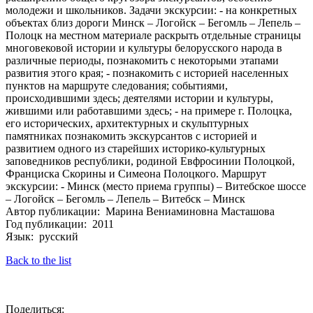
молодежи и школьников. Задачи экскурсии: - на конкретных
объектах близ дороги Минск – Логойск – Бегомль – Лепель –
Полоцк на местном материале раскрыть отдельные страницы
многовековой истории и культуры белорусского народа в
различные периоды, познакомить с некоторыми этапами
развития этого края; - познакомить с историей населенных
пунктов на маршруте следования; событиями,
происходившими здесь; деятелями истории и культуры,
жившими или работавшими здесь; - на примере г. Полоцка,
его исторических, архитектурных и скульптурных
памятниках познакомить экскурсантов с историей и
развитием одного из старейших историко-культурных
заповедников республики, родиной Евфросинии Полоцкой,
Франциска Скорины и Симеона Полоцкого. Маршрут
экскурсии: - Минск (место приема группы) – Витебское шоссе
– Логойск – Бегомль – Лепель – Витебск – Минск
Автор публикации: Марина Вениаминовна Масташова
Год публикации: 2011
Язык: русский
Back to the list
Поделиться: