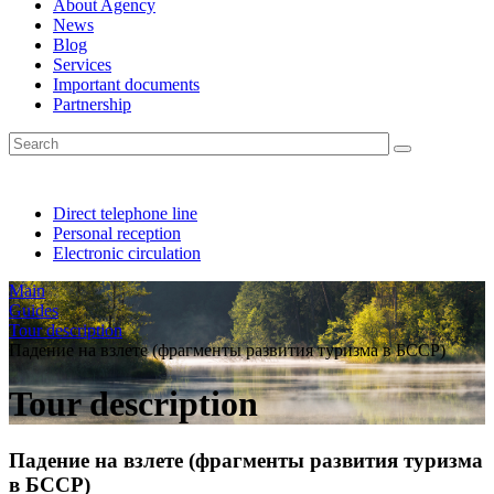
About Agency
News
Blog
Services
Important documents
Partnership
Direct telephone line
Personal reception
Electronic circulation
Main
Guides
Tour description
Падение на взлете (фрагменты развития туризма в БССР)
Tour description
Падение на взлете (фрагменты развития туризма
в БССР)