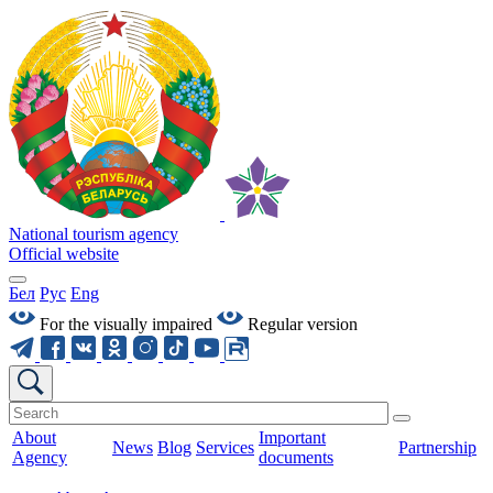
National tourism agency
Official website
Бел
Рус
Eng
For the visually impaired
Regular version
About
Important
News
Blog
Services
Partnership
Agency
documents