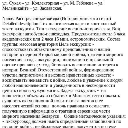
ул. Сухая – ул. Коллекторная – ул. М. Гебелева – ул.
Мельникайте – ул. Заславская.
Name: Расстрелянные звёзды (История минского гетто)
Detailed description: Технологическая карта и контрольный
текст экскурсии. Тип экскурсии: военно-историческая. Вид
экскурсии: автобусно-пешеходная. Продолжительность: 3 часа
академических или 2 часа 15 мин. астрономических. Состав
группы: массовая аудитория Цель экскурсии: •
способствовать объективному представлению о нашей
истории в период Второй мировой войны, трагедии мирного
населения в годы оккупации, пониманию и правильной
оценке прошлого; • содействовать воспитанию интереса к
истории Великой Отечественной войны, формированию
чувства патриотизма и высоких нравственных качеств; •
воспитывать ненависть к войне, любовь и уважение к людям
любой национальности и убежденность в необходимости
ценить свою и чужую жизнь. Задача экскурсии: • на
конкретных объектах и событиях в Минском гетто показать
сущность оккупационной политики фашистов и ее
идеологической основы, помочь правильно осмыслить
полученную информацию о трагедии евреев как части
мирного населения Беларуси. Общие методические указания:
• экскурсовод должен иметь определенный запас знаний по
истории войны, необходимые знания документов по теме