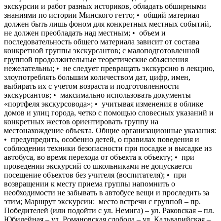
экскурсии и работ разных историков, обладать обширными
знаниями по истории Минского гетто; • общий материал
должен быть лишь фоном для конкретных местных событий,
не должен преобладать над местным; • объем и
последовательность общего материала зависит от состава
конкретной группы экскурсантов; с малоподготовленной
группой продолжительные теоретические объяснения
нежелательны; • не следует превращать экскурсию в лекцию,
злоупотреблять большим количеством дат, цифр, имен,
выбирать их с учетом возраста и подготовленности
экскурсантов; • максимально использовать документы
«портфеля экскурсовода»; • учитывая изменения в облике
домов и улиц города, четко с помощью словесных указаний и
конкретных жестов ориентировать группу на
местонахождение объекта. Общие организационные указания:
• предупредить, особенно детей, о правилах поведения и
соблюдении техники безопасности при посадке и высадке из
автобуса, во время перехода от объекта к объекту; • при
проведении экскурсий со школьниками не допускается
посещение объектов без учителя (воспитателя); • при
возвращении к месту приема группы напомнить о
необходимости не забывать в автобусе вещи и проследить за
этим; Маршрут экскурсии: место встречи с группой – пр.
Победителей (или подойти с ул. Немига) – ул. Раковская – пл.
Юбилейная – ул. Романовская слобода – ул. Кальварийская –