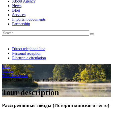
About Agency
News
Blog
Services
Important documents
Partnership
Direct telephone line
Personal reception
Electronic circulation
Main
Guides
Tour description
Расстрелянные звёзды (История минского гетто)
Tour description
Расстрелянные звёзды (История минского гетто)