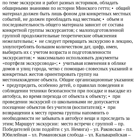
по теме экскурсии и работ разных историков, обладать
обширными знаниями по истории Минского гетто; • общий
материал должен быть лишь фоном для конкретных местных
событий, не должен преобладать над местным; • объем и
последовательность общего материала зависит от состава
конкретной группы экскурсантов; с малоподготовленной
группой продолжительные теоретические объяснения
нежелательны; • не следует превращать экскурсию в лекцию,
злоупотреблять большим количеством дат, цифр, имен,
выбирать их с учетом возраста и подготовленности
экскурсантов; • максимально использовать документы
«портфеля экскурсовода»; • учитывая изменения в облике
домов и улиц города, четко с помощью словесных указаний и
конкретных жестов ориентировать группу на
местонахождение объекта. Общие организационные указания:
• предупредить, особенно детей, о правилах поведения и
соблюдении техники безопасности при посадке и высадке из
автобуса, во время перехода от объекта к объекту; • при
проведении экскурсий со школьниками не допускается
посещение объектов без учителя (воспитателя); • при
возвращении к месту приема группы напомнить о
необходимости не забывать в автобусе вещи и проследить за
этим; Маршрут экскурсии: место встречи с группой – пр.
Победителей (или подойти с ул. Немига) – ул. Раковская – пл.
Юбилейная – ул. Романовская слобода – ул. Кальварийская –