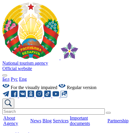
National tourism agency
Official website
Бел
Рус
Eng
For the visually impaired
Regular version
About
Important
News
Blog
Services
Partnership
Agency
documents