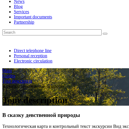
News
Blog
Services
Important documents
Partnership
Direct telephone line
Personal reception
Electronic circulation
Main
Guides
Tour description
В сказку девственной природы
Tour description
В сказку девственной природы
Технологическая карта и контрольный текст экскурсии Вид эк