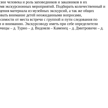
и человека и роль заповедников и заказников в их
ремя экскурсионных мероприятий. Подбирать количественный и
щения материала из музейных экскурсий, а так же общих
ровать внимание детей неожиданными вопросами,
симости от места встречи с группой и пути следования по
и и вниманию. Экскурсоводу иметь при себе определители
чицы – д. Турно – д. Видомля – Каменец – д. Дмитровичи – д.