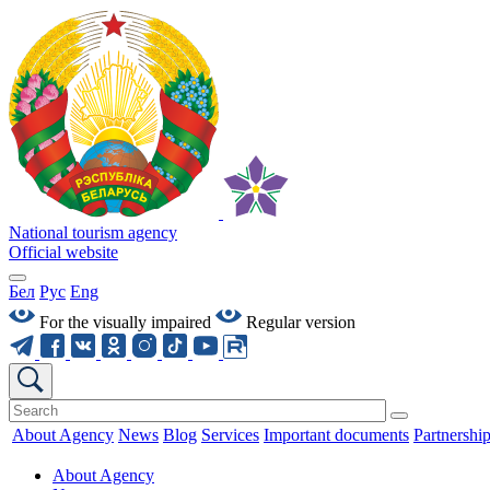
National tourism agency
Official website
Бел
Рус
Eng
For the visually impaired
Regular version
About Agency
News
Blog
Services
Important documents
Partnershi
About Agency