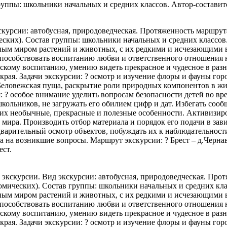
группы: школьники начальных и средних классов. Автор-состав
скурсии: автобусная, природоведческая. Протяженность маршрут
ских). Состав группы: школьники начальных и средних классов.
ным миром растений и животных, с их редкими и исчезающими 
пособствовать воспитанию любви и ответственного отношения к 
ескому воспитанию, умению видеть прекрасное и чудесное в раз
края. Задачи экскурсии: ? осмотр и изучение флоры и фауны го
еловежская пуща, раскрытие роли природных компонентов в жизн
 ? особое внимание уделить вопросам безопасности детей во в
ольников, не загружать его обилием цифр и дат. Избегать сооб
ь их необычные, прекрасные и полезные особенности. Активизи
ира. Производить отбор материала и порядок его подачи в зави
дварительный осмотр объектов, побуждать их к наблюдательност
та на возникшие вопросы. Маршрут экскурсии: ? Брест – д.Чернав
ест.
кст экскурсии. Вид экскурсии: автобусная, природоведческая. П
мических). Состав группы: школьники начальных и средних клас
ным миром растений и животных, с их редкими и исчезающими 
пособствовать воспитанию любви и ответственного отношения к 
ескому воспитанию, умению видеть прекрасное и чудесное в раз
края. Задачи экскурсии: ? осмотр и изучение флоры и фауны го