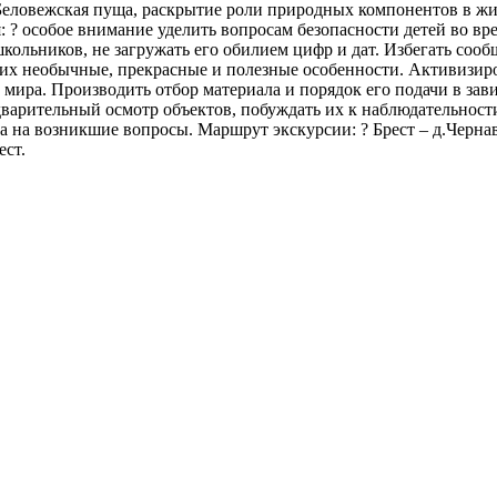
еловежская пуща, раскрытие роли природных компонентов в жизн
 ? особое внимание уделить вопросам безопасности детей во в
ольников, не загружать его обилием цифр и дат. Избегать сооб
ь их необычные, прекрасные и полезные особенности. Активизи
ира. Производить отбор материала и порядок его подачи в зави
дварительный осмотр объектов, побуждать их к наблюдательност
та на возникшие вопросы. Маршрут экскурсии: ? Брест – д.Чернав
ест.