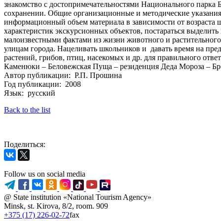
знакомство с достопримечательностями Национального парка Б
сохранении. Общие организационные и методические указания:
информационный объем материала в зависимости от возраста шк
характеристик экскурсионных объектов, постараться выделит
малоизвестными фактами из жизни животного и растительного м
улицам города. Нацеливать школьников и давать время на пре
растений, грибов, птиц, насекомых и др. для правильного отве
Каменюки – Беловежская Пуща – резиденция Деда Мороза – Бр
Автор публикации: Р.П. Прошина
Год публикации: 2008
Язык: русский
Back to the list
Поделиться:
Follow us on social media
@ State institution «National Tourism Agency»
Minsk, st. Kirova, 8/2, room. 909
+375 (17) 226-02-72
fax