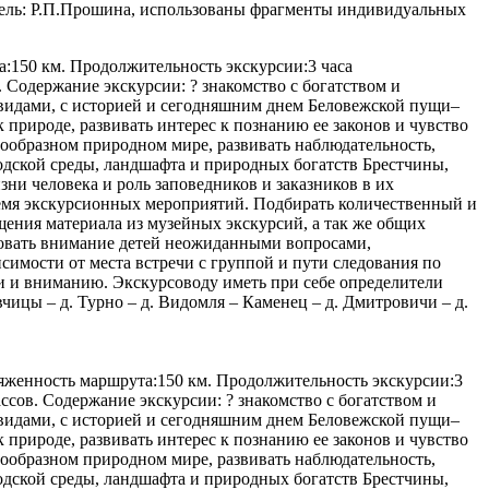
итель: Р.П.Прошина, использованы фрагменты индивидуальных
а:150 км. Продолжительность экскурсии:3 часа
 Содержание экскурсии: ? знакомство с богатством и
видами, с историей и сегодняшним днем Беловежской пущи–
природе, развивать интерес к познанию ее законов и чувство
нообразном природном мире, развивать наблюдательность,
родской среды, ландшафта и природных богатств Брестчины,
и человека и роль заповедников и заказников в их
ремя экскурсионных мероприятий. Подбирать количественный и
щения материала из музейных экскурсий, а так же общих
ровать внимание детей неожиданными вопросами,
симости от места встречи с группой и пути следования по
и и вниманию. Экскурсоводу иметь при себе определители
чицы – д. Турно – д. Видомля – Каменец – д. Дмитровичи – д.
ротяженность маршрута:150 км. Продолжительность экскурсии:3
сов. Содержание экскурсии: ? знакомство с богатством и
видами, с историей и сегодняшним днем Беловежской пущи–
природе, развивать интерес к познанию ее законов и чувство
нообразном природном мире, развивать наблюдательность,
родской среды, ландшафта и природных богатств Брестчины,