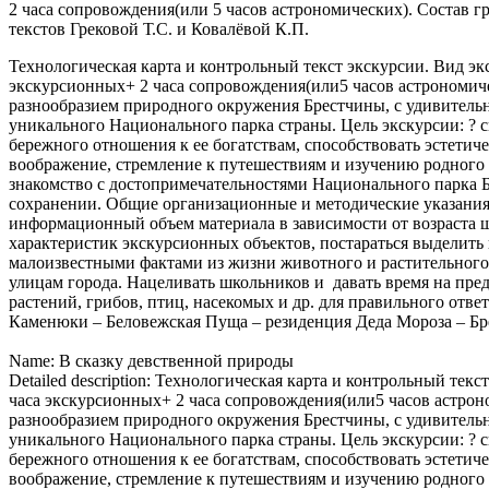
2 часа сопровождения(или 5 часов астрономических). Состав 
текстов Грековой Т.С. и Ковалёвой К.П.
Технологическая карта и контрольный текст экскурсии. Вид эк
экскурсионных+ 2 часа сопровождения(или5 часов астрономиче
разнообразием природного окружения Брестчины, с удивитель
уникального Национального парка страны. Цель экскурсии: ? с
бережного отношения к ее богатствам, способствовать эстетич
воображение, стремление к путешествиям и изучению родного 
знакомство с достопримечательностями Национального парка Б
сохранении. Общие организационные и методические указания:
информационный объем материала в зависимости от возраста шк
характеристик экскурсионных объектов, постараться выделит
малоизвестными фактами из жизни животного и растительного м
улицам города. Нацеливать школьников и давать время на пре
растений, грибов, птиц, насекомых и др. для правильного отве
Каменюки – Беловежская Пуща – резиденция Деда Мороза – Бр
Name: В сказку девственной природы
Detailed description: Технологическая карта и контрольный те
часа экскурсионных+ 2 часа сопровождения(или5 часов астроно
разнообразием природного окружения Брестчины, с удивитель
уникального Национального парка страны. Цель экскурсии: ? с
бережного отношения к ее богатствам, способствовать эстетич
воображение, стремление к путешествиям и изучению родного 