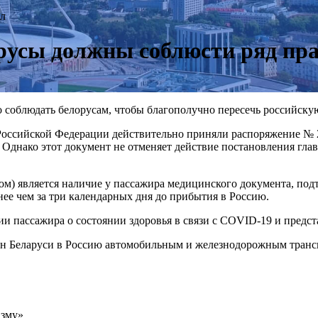
ил
орусы должны соблюсти ряд пр
до соблюдать белорусам, чтобы благополучно пересечь российску
 Российской Федерации действительно приняли распоряжение № 2
. Однако этот документ не отменяет действие постановления гла
итом) является наличие у пассажира медицинского документа, п
е чем за три календарных дня до прибытия в Россию.
ии пассажира о состоянии здоровья в связи с COVID-19 и предст
дан Беларуси в Россию автомобильным и железнодорожным транс
изму»