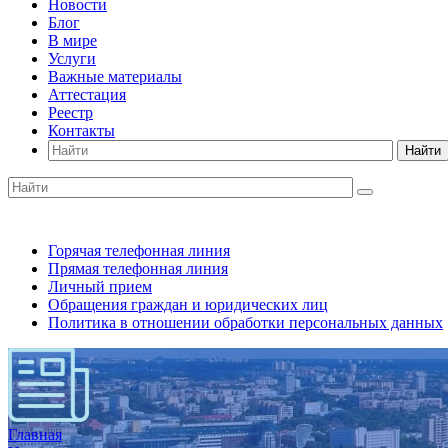
Новости
Блог
В мире
Услуги
Важные материалы
Аттестация
Реестр
Контакты
Найти
Горячая телефонная линия
Прямая телефонная линия
Личный прием
Обращения граждан и юридических лиц
Политика в отношении обработки персональных данных
Главная