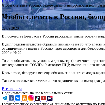
Новости
Чтобы слетать в Россию, белорусы должны соблюсти ряд прав
Чтобы слетать в Россию, бел
22.09.2020
В посольстве Беларуси в России рассказали, какие условия на
В диппредставительстве обратили внимание на то, что власти
ограничения на въезд в Россию через аэропорты для белорусов
2020 г. № 22.
То есть обязательным условием для въезда (в том числе транз
исследования на COVID-19 методом ПЦР, выполненного не ране
Кроме того, белорусы все еще обязаны заполнять самодекларац
Также в посольстве отметили, что ограничения на въезд граж
Все новости
Подписывайтесь на нас в социальных сетях
Государственное учреждение «Национальное агентство по тур