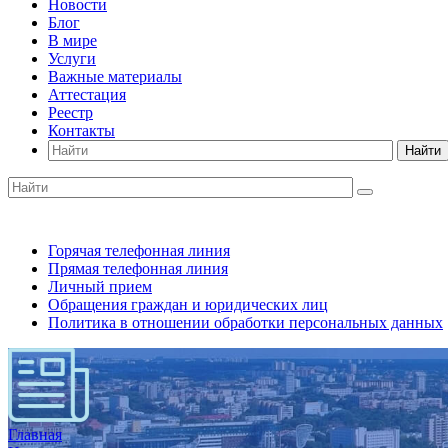
Новости
Блог
В мире
Услуги
Важные материалы
Аттестация
Реестр
Контакты
Найти
Горячая телефонная линия
Прямая телефонная линия
Личный прием
Обращения граждан и юридических лиц
Политика в отношении обработки персональных данных
Главная