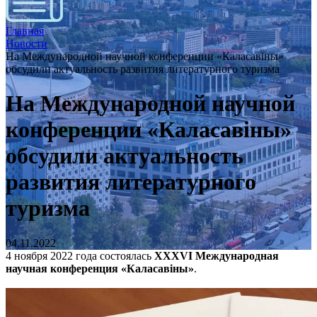
Главная
Новости
На Международной научной конференции «Каласавiны»
обсудили актуальность развития литературного туризма
На Международной научной
конференции «Каласавiны»
обсудили актуальность
развития литературного
туризма
04.11.2022
4 ноября 2022 года состоялась
XXXVI Международная
научная конференция «Каласавiны»
.