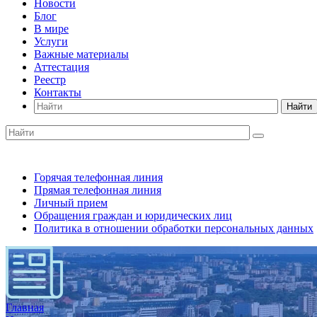
Новости
Блог
В мире
Услуги
Важные материалы
Аттестация
Реестр
Контакты
Найти
Горячая телефонная линия
Прямая телефонная линия
Личный прием
Обращения граждан и юридических лиц
Политика в отношении обработки персональных данных
Главная