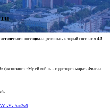
сти
истического потенциала региона»,
который состоится
4-5
» (экспозиция «Музей войны - территория мира», Филиал
ей,
wjAYovVvtAap2sr5