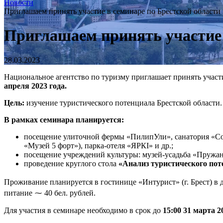
Новости
Приглашаем принять участие в семинаре по Брестской области
Приглашаем принять участие 
28.03.2023
Национальное агентство по туризму приглашает принять участи
апреля 2023 года.
Цель:
изучение туристического потенциала Брестской области.
В рамках семинара планируется:
посещение улиточной фермы «ПилипУли», санатория «Сол
«Музей 5 форт»), парка-отеля «ЯРКІ» и др.;
посещение учреждений культуры: музей-усадьба «Пружа
проведение круглого стола
«Анализ туристического пот
Проживание планируется в гостинице «Интурист» (г. Брест) в д
питание ⁓ 40 бел. рублей.
Для участия в семинаре необходимо в срок до
15:00 31 марта 2