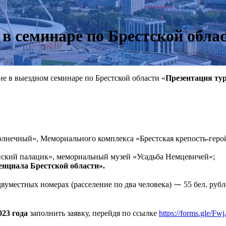
в семинаре по Брестской обла
е в выездном семинаре по Брестской области «
Презентация тур
нечный», Мемориального комплекса «Брестская крепость-герой
нский палацик», мемориальный музей «Усадьба Немцевичей»;
енциала Брестской области».
вуместных номерах (расселение по два человека) ⁓ 55 бел. рубл
023 года
заполнить заявку, перейдя по ссылке
https://forms.gle/F