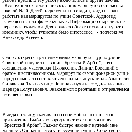
района Бреста. В эту работу включились и другие школы.
"Вся техническая часть по созданию маршрутов осталась за
школой №20. Детей подключили на стадии, когда начали
работать над маршрутом по улице Советской. Аудиогид
размещен на платформе izi.travel. Информацию старались не
перегружать датами. Для каждого объекта искали какую-то
изюминку, чтобы туристам было интереснее", - подчеркнул
Александр Агеевец.
Сейчас открыты три пешеходных маршрута. Тур по улице
Советской получил название "Брестский Арбат", в его
составлении участвовал 11-классник Даниил Борецкий с
братом-шестиклассником. Маршрут по самой фонарной улице
города помогала составлять еще одна выпускница - Анастасия
Синявская. Тур по улице Ленина озвучила ее одноклассница
Варвара Колупанович. Знакомимся с ребятами и отправляемся
путешествовать.
Выйдя на улицу, скачиваю на свой мобильный телефон
приложение. Выбираю город и в строке поиска пишу
"Брестский Арбат". Гаджет быстро находит нужный мне
маршрут. Он начинается у пересечения улицы Советской с