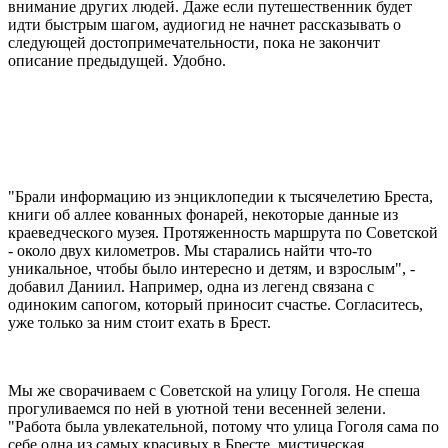
внимание других людей. Даже если путешественник будет
идти быстрым шагом, аудиогид не начнет рассказывать о
следующей достопримечательности, пока не закончит
описание предыдущей. Удобно.
"Брали информацию из энциклопедии к тысячелетию Бреста,
книги об аллее кованных фонарей, некоторые данные из
краеведческого музея. Протяженность маршрута по Советской
- около двух километров. Мы старались найти что-то
уникальное, чтобы было интересно и детям, и взрослым", -
добавил Даниил. Например, одна из легенд связана с
одиноким сапогом, который приносит счастье. Согласитесь,
уже только за ним стоит ехать в Брест.
Мы же сворачиваем с Советской на улицу Гоголя. Не спеша
прогуливаемся по ней в уютной тени весенней зелени.
"Работа была увлекательной, потому что улица Гоголя сама по
себе одна из самых красивых в Бресте, мистическая,