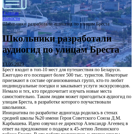
Главная
Новости
Школьники разработали аудиогид по улицам Бреста
Школьники разработали
аудиогид по улицам Бреста
13.05.2023
Брест входит в топ-10 мест для путешествия по Беларуси.
Ежегодно его посещают более 500 тыс. туристов. Некоторые
приезжают в составе организованных групп, кто-то любит
индивидуальные поездки и заказывает услуги экскурсоводов.
Немало и тех, кто предпочитает изучать новые места
самостоятельно. Таким людям может пригодиться аудиогид по
улицам Бреста, в разработке которого поучаствовали
школьники.
Инициатива по разработке аудиогида родилась в стенах
средней школы №20 имени Героя Советского Союза Д.М.
Карбышева. Идею озвучил ее директор Александр Агеевец в
ответ на предложение о подарке к 45-летию Ленинского