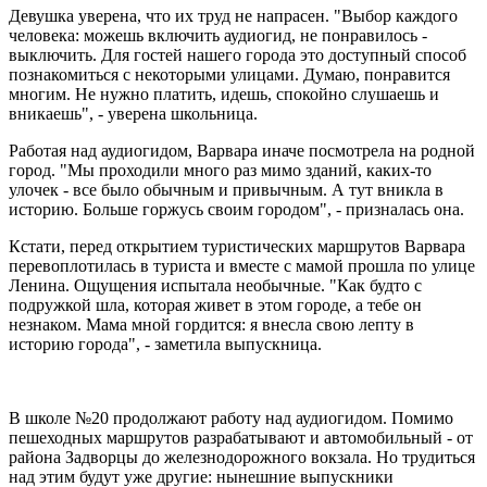
Девушка уверена, что их труд не напрасен. "Выбор каждого
человека: можешь включить аудиогид, не понравилось -
выключить. Для гостей нашего города это доступный способ
познакомиться с некоторыми улицами. Думаю, понравится
многим. Не нужно платить, идешь, спокойно слушаешь и
вникаешь", - уверена школьница.
Работая над аудиогидом, Варвара иначе посмотрела на родной
город. "Мы проходили много раз мимо зданий, каких-то
улочек - все было обычным и привычным. А тут вникла в
историю. Больше горжусь своим городом", - призналась она.
Кстати, перед открытием туристических маршрутов Варвара
перевоплотилась в туриста и вместе с мамой прошла по улице
Ленина. Ощущения испытала необычные. "Как будто с
подружкой шла, которая живет в этом городе, а тебе он
незнаком. Мама мной гордится: я внесла свою лепту в
историю города", - заметила выпускница.
В школе №20 продолжают работу над аудиогидом. Помимо
пешеходных маршрутов разрабатывают и автомобильный - от
района Задворцы до железнодорожного вокзала. Но трудиться
над этим будут уже другие: нынешние выпускники