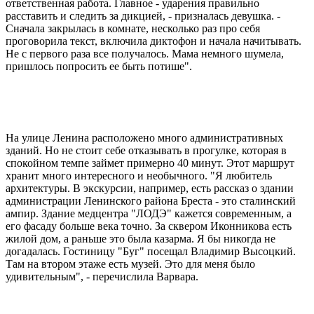
ответственная работа. Главное - ударения правильно
расставить и следить за дикцией, - призналась девушка. -
Сначала закрылась в комнате, несколько раз про себя
проговорила текст, включила диктофон и начала начитывать.
Не с первого раза все получалось. Мама немного шумела,
пришлось попросить ее быть потише".
На улице Ленина расположено много административных
зданий. Но не стоит себе отказывать в прогулке, которая в
спокойном темпе займет примерно 40 минут. Этот маршрут
хранит много интересного и необычного. "Я любитель
архитектуры. В экскурсии, например, есть рассказ о здании
администрации Ленинского района Бреста - это сталинский
ампир. Здание медцентра "ЛОДЭ" кажется современным, а
его фасаду больше века точно. За сквером Иконникова есть
жилой дом, а раньше это была казарма. Я бы никогда не
догадалась. Гостиницу "Буг" посещал Владимир Высоцкий.
Там на втором этаже есть музей. Это для меня было
удивительным", - перечислила Варвара.