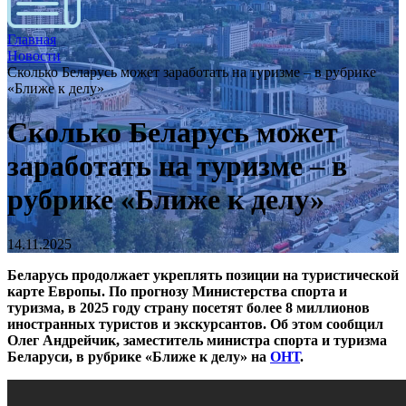
Главная
Новости
Сколько Беларусь может заработать на туризме – в рубрике
«Ближе к делу»
Сколько Беларусь может
заработать на туризме – в
рубрике «Ближе к делу»
14.11.2025
Беларусь продолжает укреплять позиции на туристической
карте Европы. По прогнозу Министерства спорта и
туризма, в 2025 году страну посетят более 8 миллионов
иностранных туристов и экскурсантов.
Об этом сообщил
Олег Андрейчик, заместитель министра спорта и туризма
Беларуси, в рубрике «Ближе к делу» на
ОНТ
.