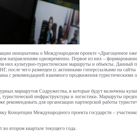
зации инициативы о Международном проекте «Драгоценное ожере
вум направлениям одновременно. Первое из них – формирование
ля них культурно-туристические маршруты и объекты. Данный п
СНГ, после чего размещен (с активными гиперссылками на сайты
раны с рекомендацией взаимного продвижения туристическими о
турных маршрутов Содружества, в которые будут включены культ
я, туристической инфраструктуры и логистики. Маршруты предп
кже рекомендовать для организации партнерской работы туристи
овку Концепции Международного проекта государств – участник
 во втором квартале текущего года.