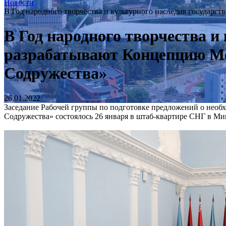
Новости
В Год народного творчества и культурного наследия государ
В Год народного творчества и
разрабатывают Концепцию Ме
Содружества»
26.01.2022
Заседание Рабочей группы по подготовке предложений о необ
Содружества» состоялось 26 января в штаб-квартире СНГ в Ми