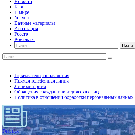
Новости
Блог
В мире
Услуги
Важные материалы
Аттестация
Реестр
Контакты
Найти
Горячая телефонная линия
Прямая телефонная линия
Личный прием
Обращения граждан и юридических лиц
Политика в отношении обработки персональных данных
Главная