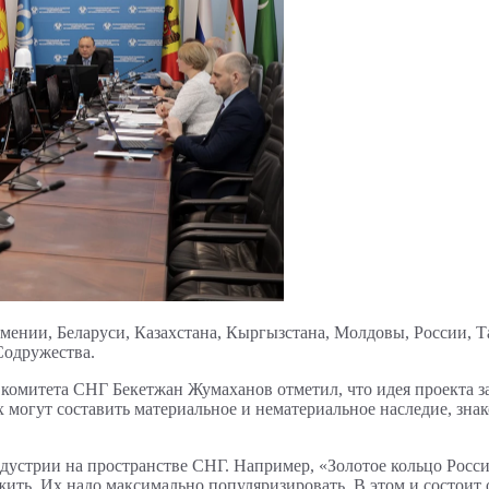
мении, Беларуси, Казахстана, Кыргызстана, Молдовы, России, Т
Содружества.
 комитета СНГ Бекетжан Жумаханов отметил, что идея проекта 
 могут составить материальное и нематериальное наследие, зна
ндустрии на пространстве СНГ. Например, «Золотое кольцо Росс
ить. Их надо максимально популяризировать. В этом и состоит о