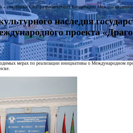
ства – участники СНГ разрабатывают Концепцию Международного
 культурного наследия государ
ждународного проекта «Драго
ходимых мерах по реализации инициативы о Международном про
нске.