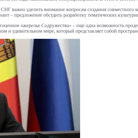
н СНГ важно уделить внимание вопросам создания совместного к
ант – предложение обсудить разработку тематических культур
агоценное ожерелье Содружества» – еще одна возможность прод
ном и удивительном мире, который представляет собой простран