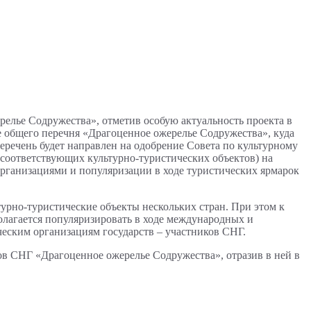
лье Содружества», отметив особую актуальность проекта в
 общего перечня «Драгоценное ожерелье Содружества», куда
еречень будет направлен на одобрение Совета по культурному
 соответствующих культурно-туристических объектов) на
рганизациями и популяризации в ходе туристических ярмарок
урно-туристические объекты нескольких стран. При этом к
олагается популяризировать в ходе международных и
ческим организациям государств – участников СНГ.
ов СНГ «Драгоценное ожерелье Содружества», отразив в ней в