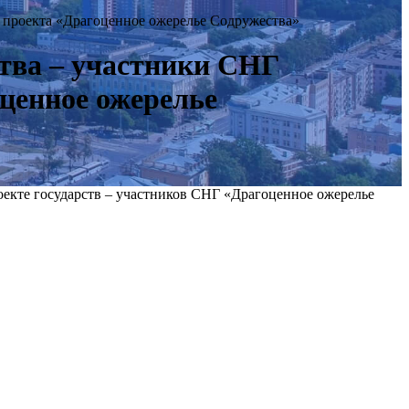
 проекта «Драгоценное ожерелье Содружества»
ства – участники СНГ
ценное ожерелье
екте государств – участников СНГ «Драгоценное ожерелье