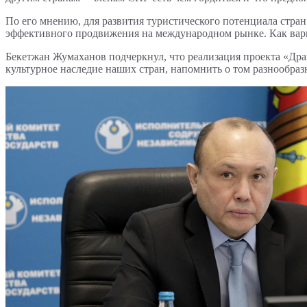
По его мнению, для развития туристического потенциала стра
эффективного продвижения на международном рынке. Как вари
Бекетжан Жумаханов подчеркнул, что реализация проекта «Др
культурное наследие наших стран, напомнить о том разнообраз