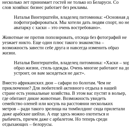
несколько лет принимает гостей не только из Беларуси. Со
слов хозяйки: бизнес работает без рекламы.
Наталья Винтерштейн, владелец питомника: «Основная дея
пофотографироваться. Мы хотели дать людям спорт, но не
аватарку с хаски – это очень востребовано».
Животные не против попозировать, отсюда без фотографий не
уезжает никто. Еще один плюс такого знакомства –
возможность завести себе друга и навсегда изменить образ
жизни.
Наталья Винтерштейн, владелец питомника: «Хаски – хоро
образ жизни, стиль одежды. Очень многие работают на до
устроит, он вам засидеться не даст».
Вместо африканских дюн – сафари по болотам. Чем не
приключение? Для любителей активного отдыха в нашей
стране есть уникальные хозяйства. В этом вас пустят в вольер,
где обитают дикие животные. Возможность увидеть
семейство оленей или косуль на расстоянии нескольких
метров – ради такого зрелища на тимбилдинг сюда прилетали
даже арабские шейхи. А еще здесь можно охотиться и
рыбачить, причем даже с арбалетом. Но теперь среди
отдыхающих – белорусы.