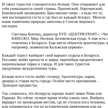
И таких туристов становится все больше. Они открывают для
себя уникальность своей страны. Припятский, Нарочанский,
Березинский заповедники, Браславские озера – а ведь это то,
чем восхищаются гости и где был не каждый белорус. Многие
наши памятники природы занесены в Список мирового
наследия.
Светлана Кончиц, директор РУП «ЦЕНТРКУРОРТ»: «Четы
ЮНЕСКО. Мир, Несвиж, Беловежская пуща. А еще есть объ
отмечены в Беларуси. Еще шесть объектов архитектуры
например, знаменитая Коложская церковь».
Каждый турист выбирает свой вариант отдыха в Беларуси.
Россияне любят крепости и замки, европейцы предпочитают
национальные парки и города. И для таких туристов
продуманы экскурсионные туры.
Больше всего гости любят столицу. Архитектура, парки,
дворцы и старая часть города. Особое место притяжения –
Троицкое предместье.
Так сложилось, что белорусы хорошо знают замки Рима или
Парижа. Но сейчас лучшее время чтобы узнать свое. Выбрать
маршрут по заповедным местам, где не ступала нога человека,
или отправиться в тур по историческим памятникам или на