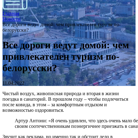
Главная
Новости
Все дороги ведут домой: чем привлекателен туризм по-
белорусски?
Все дороги ведут домой: чем
привлекателен туризм по-
белорусски?
11.04.2022
Чистый воздух, живописная природа и вторая в жизни
поездка в санаторий. В прошлом году – чтобы подлечиться
после ковида, в этом – за комфортным отдыхом и
возможностью оздоровиться.
Артур Антони: «Я очень удивлен, что здесь очень мало б
своим соотечественникам поэнергичнее приезжать в сана
Звучит как реклама, но именно так и обстоит дело в