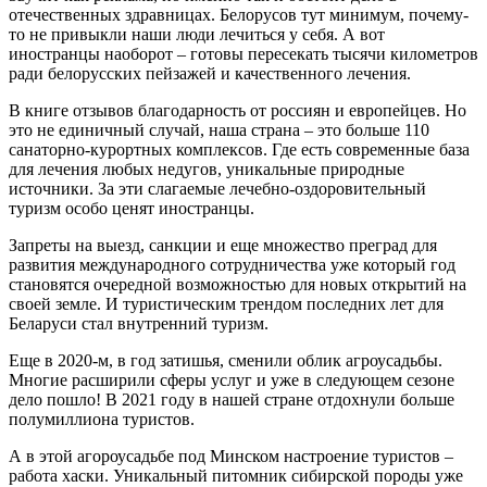
отечественных здравницах. Белорусов тут минимум, почему-
то не привыкли наши люди лечиться у себя. А вот
иностранцы наоборот – готовы пересекать тысячи километров
ради белорусских пейзажей и качественного лечения.
В книге отзывов благодарность от россиян и европейцев. Но
это не единичный случай, наша страна – это больше 110
санаторно-курортных комплексов. Где есть современные база
для лечения любых недугов, уникальные природные
источники. За эти слагаемые лечебно-оздоровительный
туризм особо ценят иностранцы.
Запреты на выезд, санкции и еще множество преград для
развития международного сотрудничества уже который год
становятся очередной возможностью для новых открытий на
своей земле. И туристическим трендом последних лет для
Беларуси стал внутренний туризм.
Еще в 2020-м, в год затишья, сменили облик агроусадьбы.
Многие расширили сферы услуг и уже в следующем сезоне
дело пошло! В 2021 году в нашей стране отдохнули больше
полумиллиона туристов.
А в этой агороусадьбе под Минском настроение туристов –
работа хаски. Уникальный питомник сибирской породы уже