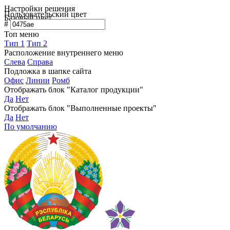
Настройки решения
Пользовательский цвет
Базовый цвет
#
Топ меню
Тип 1
Тип 2
Расположение внутреннего меню
Слева
Справа
Подложка в шапке сайта
Офис
Линии
Ромб
Отображать блок "Каталог продукции"
Да
Нет
Отображать блок "Выполненные проекты"
Да
Нет
По умолчанию