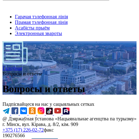
Гарачая тэлефонная лінія
Прамая тэлефонная лінія
Асабісты прыём
Электронныя звароты
Галоўная
Вопросы и ответы
Вопросы и ответы
Падпісвайцеся на нас у сацыяльных сетках
@ Дзяржаўная ўстанова «Нацыянальнае агенцтва па турызму»
г. Мінск, вул. Кірава, д. 8/2, кім. 909
+375 (17) 226-02-72
факс
190276566