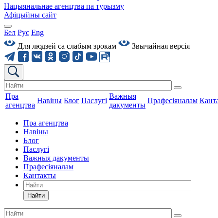
Нацыянальнае агенцтва па турызму
Афіцыйны сайт
Бел
Рус
Eng
Для людзей са слабым зрокам
Звычайная версiя
Пра
Важныя
Навіны
Блог
Паслугі
Прафесіяналам
Кант
агенцтва
дакументы
Пра агенцтва
Навіны
Блог
Паслугі
Важныя дакументы
Прафесіяналам
Кантакты
Найти