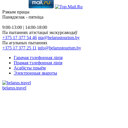
Рэжым працы
Панядзелак - пятніца
9:00-13:00 | 14:00-18:00
Па пытаннях атэстацыі экскурсаводаў
+375 17 377 54 46
nta@belarustourism.by
Па агульных пытаннях
+375 17 377 25 11
info@belarustourism.by
Гарачая тэлефонная лінія
Прамая тэлефонная лінія
Асабісты прыём
Электронныя звароты
belarus.travel