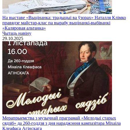
На выставе «Выцінанка: традыцыі ва ўзорах» Наталля Клімко
правядзе майстар-клас па вырабу выцінанкі-выбіванкі
«Каляровая альтанка»
Чытаць навiну
29.10.2025
Мерапрыемства з музычнай праграмай «Мелодыi старых
сядзiб» да 260-годдзя з дня нараджэння кампазітара Міхаiла
Клеафаса Агінскага