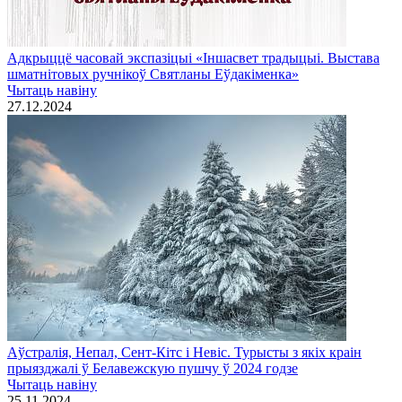
Адкрыццё часовай экспазіцыі «Іншасвет традыцыі. Выстава
шматнітовых ручнікоў Святланы Еўдакіменка»
Чытаць навiну
27.12.2024
Аўстралія, Непал, Сент-Кітс і Невіс. Турысты з якіх краін
прыязджалі ў Белавежскую пушчу ў 2024 годзе
Чытаць навiну
25.11.2024