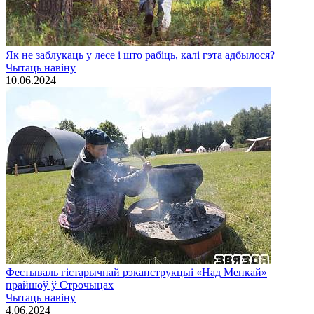
Як не заблукаць у лесе і што рабіць, калі гэта адбылося?
Чытаць навiну
10.06.2024
Фестываль гістарычнай рэканструкцыі «Над Менкай»
прайшоў ў Строчыцах
Чытаць навiну
4.06.2024