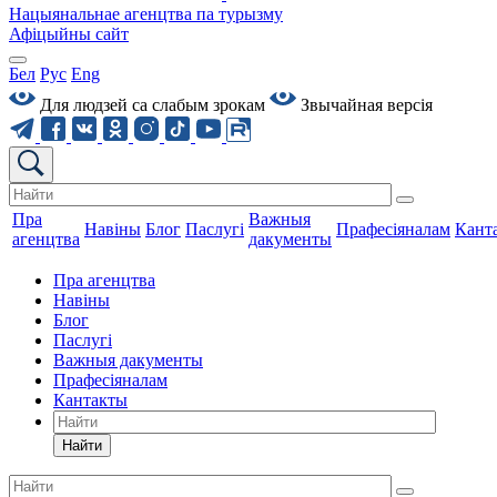
Нацыянальнае агенцтва па турызму
Афіцыйны сайт
Бел
Рус
Eng
Для людзей са слабым зрокам
Звычайная версiя
Пра
Важныя
Навіны
Блог
Паслугі
Прафесіяналам
Кант
агенцтва
дакументы
Пра агенцтва
Навіны
Блог
Паслугі
Важныя дакументы
Прафесіяналам
Кантакты
Найти