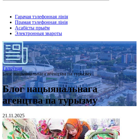
Гарачая тэлефонная лінія
Прамая тэлефонная лінія
Асабісты прыём
Электронныя звароты
Галоўная
Блог нацыянальнага агенцтва па турызму
Блог нацыянальнага
агенцтва па турызму
21.11.2025