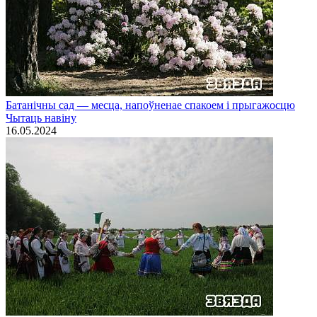
Батанічны сад — месца, напоўненае спакоем і прыгажосцю
Чытаць навiну
16.05.2024