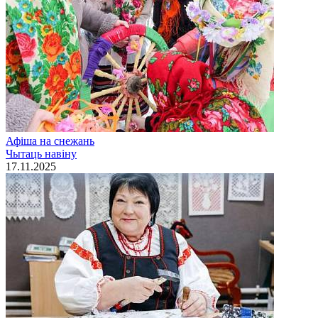
Афiша на снежань
Чытаць навiну
17.11.2025