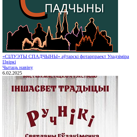
«СІЛУЭТЫ СПАДЧЫНЫ» аўтарскі фотарпраект Уладзіміра
Цвіркі
Чытаць навiну
6.02.2025