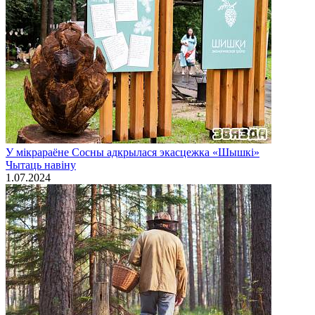
У мікрараёне Сосны адкрылася экасцежка «Шышкі»
Чытаць навiну
1.07.2024