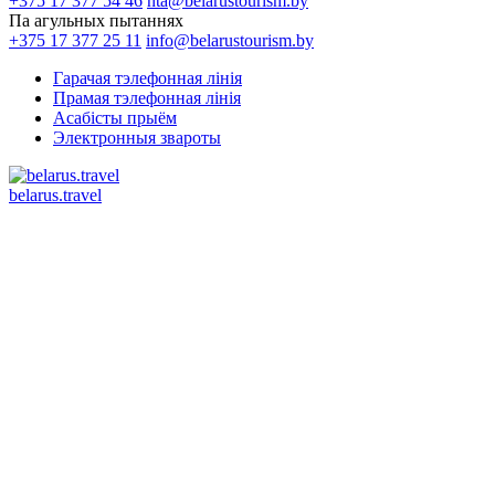
+375 17 377 54 46
nta@belarustourism.by
Па агульных пытаннях
+375 17 377 25 11
info@belarustourism.by
Гарачая тэлефонная лінія
Прамая тэлефонная лінія
Асабісты прыём
Электронныя звароты
belarus.travel