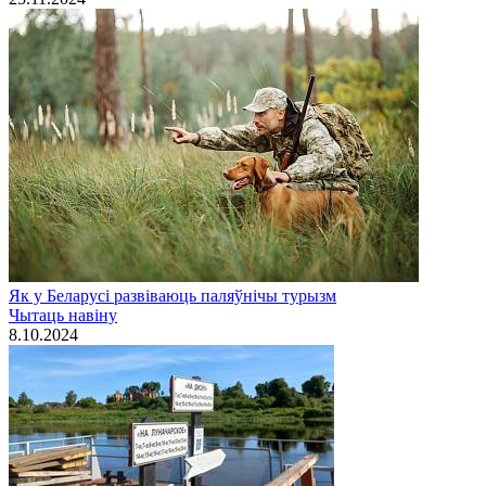
Як у Беларусі развіваюць паляўнічы турызм
Чытаць навiну
8.10.2024