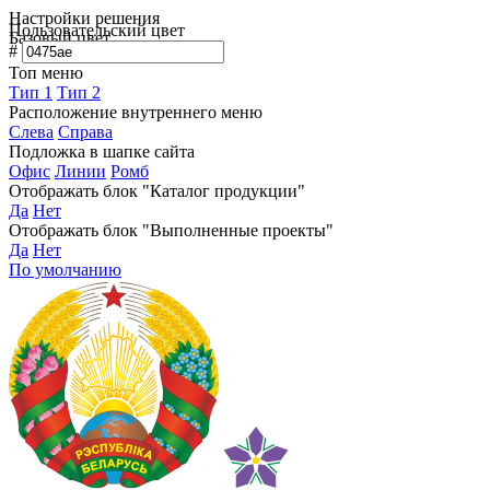
Настройки решения
Пользовательский цвет
Базовый цвет
#
Топ меню
Тип 1
Тип 2
Расположение внутреннего меню
Слева
Справа
Подложка в шапке сайта
Офис
Линии
Ромб
Отображать блок "Каталог продукции"
Да
Нет
Отображать блок "Выполненные проекты"
Да
Нет
По умолчанию