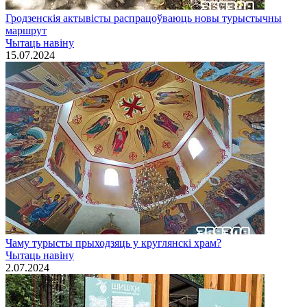
Гродзенскія актывісты распрацоўваюць новы турыстычны
маршрут
Чытаць навiну
15.07.2024
Чаму турысты прыходзяць у круглянскі храм?
Чытаць навiну
2.07.2024