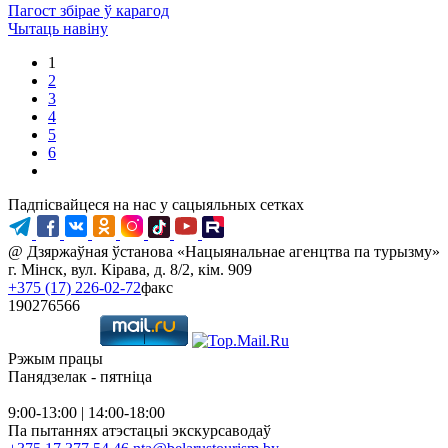
Пагост збірае ў карагод
Чытаць навiну
1
2
3
4
5
6
Падпісвайцеся на нас у сацыяльных сетках
@ Дзяржаўная ўстанова «Нацыянальнае агенцтва па турызму»
г. Мінск, вул. Кірава, д. 8/2, кім. 909
+375 (17) 226-02-72
факс
190276566
Рэжым працы
Панядзелак - пятніца
9:00-13:00 | 14:00-18:00
Па пытаннях атэстацыі экскурсаводаў