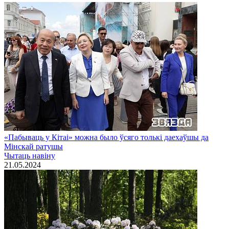
«Пабываць у Кітаі» можна было ўсяго толькі даехаўшы да
Мінскай ратушы
Чытаць навiну
21.05.2024