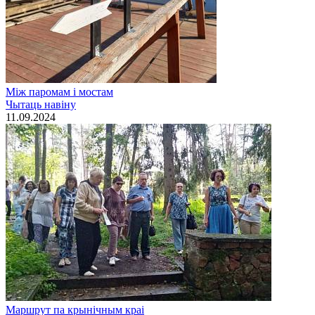
Між паромам і мостам
Чытаць навiну
11.09.2024
Маршрут па крынічным краі