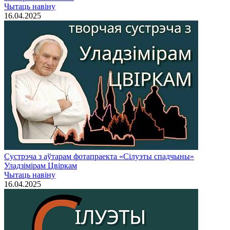
Чытаць навiну
16.04.2025
Сустрэча з аўтарам фотапраекта «Сілуэты спадчыны»
Уладзімірам Цвіркам
Чытаць навiну
16.04.2025