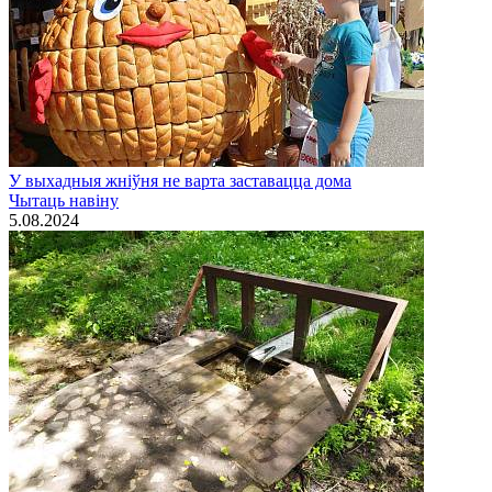
У выхадныя жніўня не варта заставацца дома
Чытаць навiну
5.08.2024