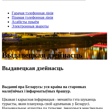
Гарачая тэлефонная лінія
Прамая тэлефонная лінія
Асабісты прыём
Электронныя звароты
Галоўная
Дзейнасць
Выдавецкая дзейнасць
Выдавецкая дзейнасць
Выдавецкая дзейнасць
Выданні пра Беларусь: уся краіна на старонках
маляўнічых і інфарматыўных брашур.
Цікавая і карысная інфармацыя - менавіта гэта шукаюць
турысты, якия плануюць свой адпачынак у Беларусі.
Нацыянальнае агенцтва па турызме, імкнучыся максімальна