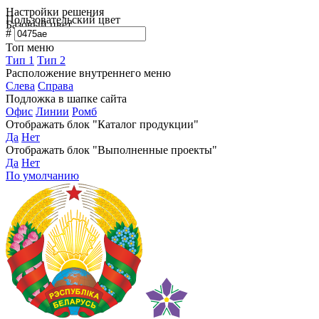
Настройки решения
Пользовательский цвет
Базовый цвет
#
Топ меню
Тип 1
Тип 2
Расположение внутреннего меню
Слева
Справа
Подложка в шапке сайта
Офис
Линии
Ромб
Отображать блок "Каталог продукции"
Да
Нет
Отображать блок "Выполненные проекты"
Да
Нет
По умолчанию