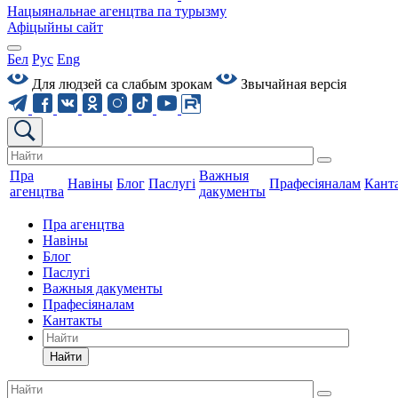
Нацыянальнае агенцтва па турызму
Афіцыйны сайт
Бел
Рус
Eng
Для людзей са слабым зрокам
Звычайная версiя
Пра
Важныя
Навіны
Блог
Паслугі
Прафесіяналам
Кант
агенцтва
дакументы
Пра агенцтва
Навіны
Блог
Паслугі
Важныя дакументы
Прафесіяналам
Кантакты
Найти