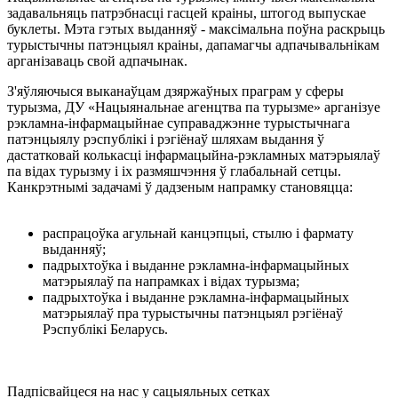
задавальняць патрэбнасці гасцей краіны, штогод выпускае
буклеты. Мэта гэтых выданняў - максімальна поўна раскрыць
турыстычны патэнцыял краіны, дапамагчы адпачывальнікам
арганізаваць свой адпачынак.
З'яўляючыся выканаўцам дзяржаўных праграм у сферы
турызма, ДУ «Нацыянальнае агенцтва па турызме» арганізуе
рэкламна-інфармацыйнае суправаджэнне турыстычнага
патэнцыялу рэспублікі і рэгіёнаў шляхам выдання ў
дастатковай колькасці інфармацыйна-рэкламных матэрыялаў
па відах турызму і іх размяшчэння ў глабальнай сетцы.
Канкрэтнымі задачамі ў дадзеным напрамку становяцца:
распрацоўка агульнай канцэпцыі, стылю і фармату
выданняў;
падрыхтоўка і выданне рэкламна-інфармацыйных
матэрыялаў па напрамках і відах турызма;
падрыхтоўка і выданне рэкламна-інфармацыйных
матэрыялаў пра турыстычны патэнцыял рэгіёнаў
Рэспублікі Беларусь.
Падпісвайцеся на нас у сацыяльных сетках