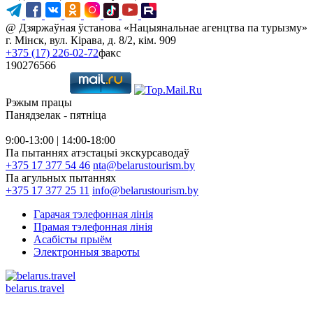
@ Дзяржаўная ўстанова «Нацыянальнае агенцтва па турызму»
г. Мінск, вул. Кірава, д. 8/2, кім. 909
+375 (17) 226-02-72
факс
190276566
Рэжым працы
Панядзелак - пятніца
9:00-13:00 | 14:00-18:00
Па пытаннях атэстацыі экскурсаводаў
+375 17 377 54 46
nta@belarustourism.by
Па агульных пытаннях
+375 17 377 25 11
info@belarustourism.by
Гарачая тэлефонная лінія
Прамая тэлефонная лінія
Асабісты прыём
Электронныя звароты
belarus.travel