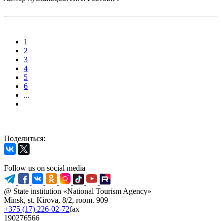
1
2
3
4
5
6
...
Поделиться:
Follow us on social media
@ State institution «National Tourism Agency»
Minsk, st. Kirova, 8/2, room. 909
+375 (17) 226-02-72
fax
190276566