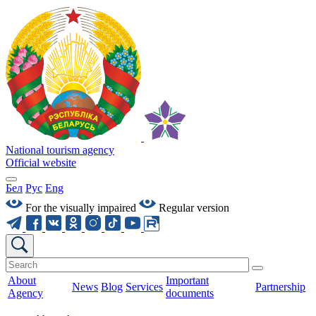
National tourism agency
Official website
Бел
Рус
Eng
For the visually impaired
Regular version
About
Important
News
Blog
Services
Partnership
Agency
documents