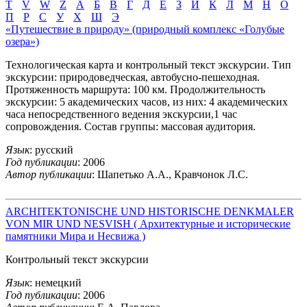
T
V
W
Z
А
Б
В
Г
Д
Е
З
И
К
Л
М
Н
О
П
Р
С
У
Х
Ш
Э
«Путешествие в природу» (природный комплекс «Голубые
озера»)
Технологическая карта и контрольный текст экскурсии. Тип
экскурсии: природоведческая, автобусно-пешеходная.
Протяженность маршрута: 100 км. Продолжительность
экскурсии: 5 академических часов, из них: 4 академических
часа непосредственного ведения экскурсии,1 час
сопровождения. Состав группы: массовая аудитория.
Язык
: русский
Год публикации
: 2006
Автор публикации
: Шапетько А.А., Кравчонок Л.С.
ARCHITEKTONISCHE UND HISTORISCHE DENKMALER
VON MIR UND NESVISH ( Архитектурные и исторические
памятники Мира и Несвижа )
Контрольный текст экскурсии
Язык
: немецкий
Год публикации
: 2006