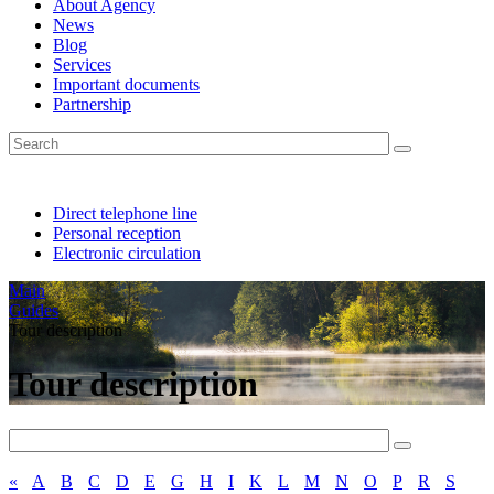
About Agency
News
Blog
Services
Important documents
Partnership
Direct telephone line
Personal reception
Electronic circulation
Main
Guides
Tour description
Tour description
«
A
B
C
D
E
G
H
I
K
L
M
N
O
P
R
S