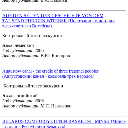
Автор публикации
: Е.А. Павлова
AUF DEN SEITEN DER GESCHICHTE VON DEM
TAUSENDJ?HRIGEN WITEBSK (По страницам истории
тысячелетнего Витебска)
Контрольный текст экскурсии
Язык
: немецкий
Год публикации
: 2006
Автор публикации
: В.Ю. Косторов
Augustow canal - the cradle of three fraternal peoples
(Августовский канал - колыбель трех народов)
Контрольный текст экскурсии
Язык
: английский
Год публикации
: 2006
Автор публикации
: М.Л. Назаренко
BELARUS CUMHURIYETI’NIN BASKETNI– MINSK (Минск
- столица Республики Беларусь)