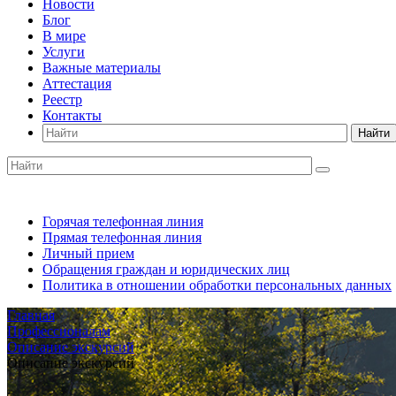
Новости
Блог
В мире
Услуги
Важные материалы
Аттестация
Реестр
Контакты
Найти
Горячая телефонная линия
Прямая телефонная линия
Личный прием
Обращения граждан и юридических лиц
Политика в отношении обработки персональных данных
Главная
Профессионалам
Описание экскурсий
Описание экскурсий