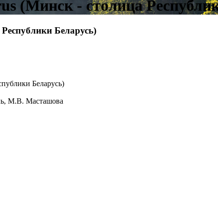
lorus (Минск - столица Республи
ца Республики Беларусь)
еспублики Беларусь)
ль, М.В. Масташова