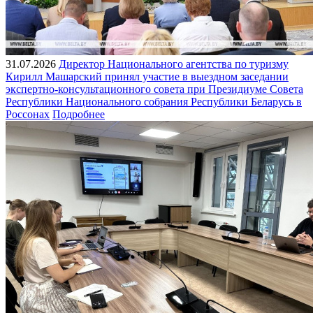
31.07.2026
Директор Национального агентства по туризму
Кирилл Машарский принял участие в выездном заседании
экспертно-консультационного совета при Президиуме Совета
Республики Национального собрания Республики Беларусь в
Россонах
Подробнее