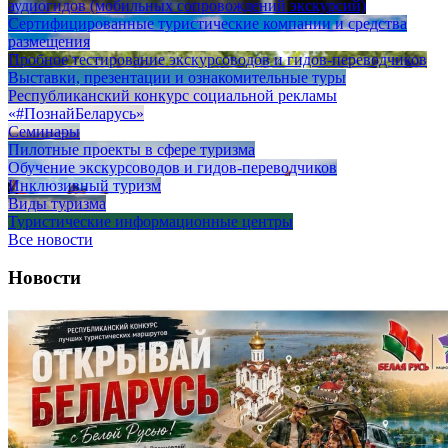
аудиогидов (мобильных сопровождений экскурсий)
Сертифицированные туристические компании и средства
размещения
Пробное тестирование экскурсоводов и гидов-переводчиков
Выставки, презентации и ознакомительные туры
Республиканский конкурс социальной рекламы
«#ПознайБеларусь»
Семинары
Пилотные проекты в сфере туризма
Обучение экскурсоводов и гидов-переводчиков
Инклюзивный туризм
Виды туризма
Туристические информационные центры
Все новости
Новости