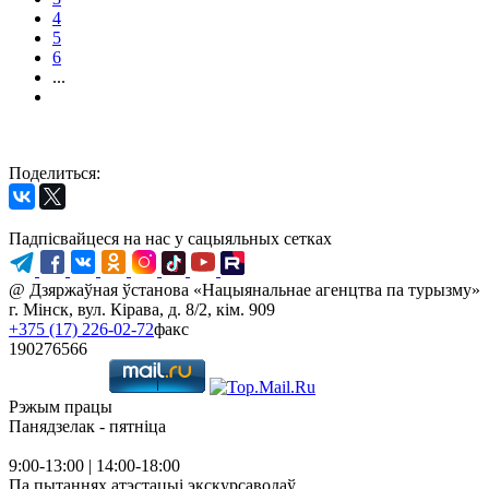
4
5
6
...
Поделиться:
Падпісвайцеся на нас у сацыяльных сетках
@ Дзяржаўная ўстанова «Нацыянальнае агенцтва па турызму»
г. Мінск, вул. Кірава, д. 8/2, кім. 909
+375 (17) 226-02-72
факс
190276566
Рэжым працы
Панядзелак - пятніца
9:00-13:00 | 14:00-18:00
Па пытаннях атэстацыі экскурсаводаў