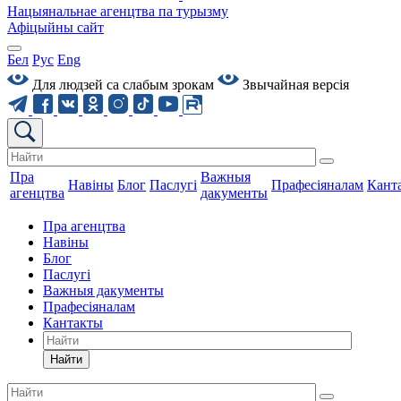
Нацыянальнае агенцтва па турызму
Афіцыйны сайт
Бел
Рус
Eng
Для людзей са слабым зрокам
Звычайная версiя
Пра
Важныя
Навіны
Блог
Паслугі
Прафесіяналам
Кант
агенцтва
дакументы
Пра агенцтва
Навіны
Блог
Паслугі
Важныя дакументы
Прафесіяналам
Кантакты
Найти