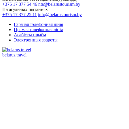
+375 17 377 54 46
nta@belarustourism.by
Па агульных пытаннях
+375 17 377 25 11
info@belarustourism.by
Гарачая тэлефонная лінія
Прамая тэлефонная лінія
Асабісты прыём
Электронныя звароты
belarus.travel