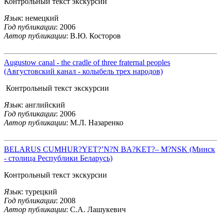
Контрольный текст экскурсии
Язык
: немецкий
Год публикации
: 2006
Автор публикации
: В.Ю. Косторов
Augustow canal - the cradle of three fraternal peoples
(Августовский канал - колыбель трех народов)
Контрольный текст экскурсии
Язык
: английский
Год публикации
: 2006
Автор публикации
: М.Л. Назаренко
BELARUS CUMHUR?YET?’N?N BA?KET?– M?NSK (Минск
- столица Республики Беларусь)
Контрольный текст экскурсии
Язык
: турецкий
Год публикации
: 2008
Автор публикации
: С.А. Лашукевич