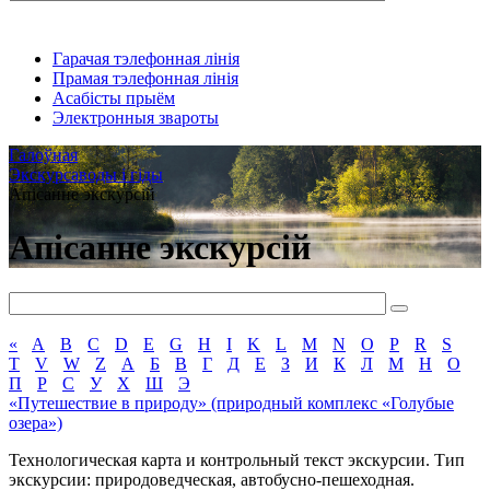
Гарачая тэлефонная лінія
Прамая тэлефонная лінія
Асабісты прыём
Электронныя звароты
Галоўная
Экскурсаводы і гіды
Апісанне экскурсій
Апісанне экскурсій
«
A
B
C
D
E
G
H
I
K
L
M
N
O
P
R
S
T
V
W
Z
А
Б
В
Г
Д
Е
З
И
К
Л
М
Н
О
П
Р
С
У
Х
Ш
Э
«Путешествие в природу» (природный комплекс «Голубые
озера»)
Технологическая карта и контрольный текст экскурсии. Тип
экскурсии: природоведческая, автобусно-пешеходная.