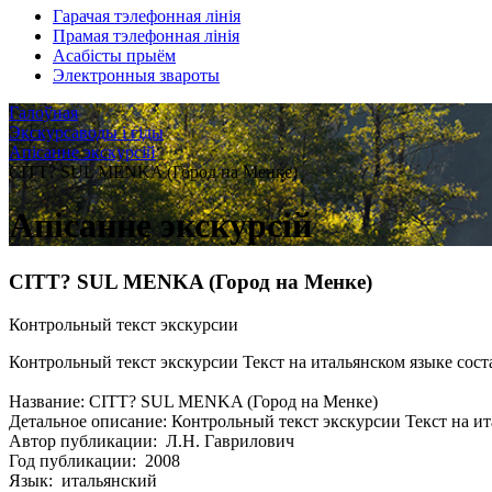
Гарачая тэлефонная лінія
Прамая тэлефонная лінія
Асабісты прыём
Электронныя звароты
Галоўная
Экскурсаводы і гіды
Апісанне экскурсій
CITT? SUL MENKA (Город на Менке)
Апісанне экскурсій
CITT? SUL MENKA (Город на Менке)
Контрольный текст экскурсии
Контрольный текст экскурсии Текст на итальянском языке сост
Название: CITT? SUL MENKA (Город на Менке)
Детальное описание: Контрольный текст экскурсии Текст на ит
Автор публикации: Л.Н. Гаврилович
Год публикации: 2008
Язык: итальянский