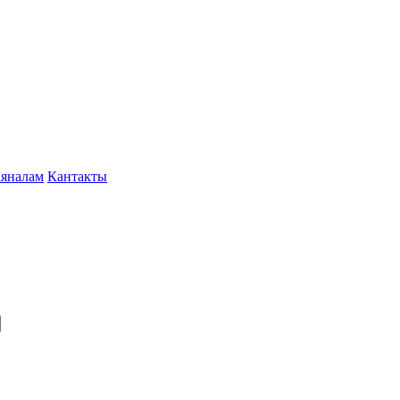
іяналам
Кантакты