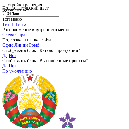
Настройки решения
Пользовательский цвет
Базовый цвет
#
Топ меню
Тип 1
Тип 2
Расположение внутреннего меню
Слева
Справа
Подложка в шапке сайта
Офис
Линии
Ромб
Отображать блок "Каталог продукции"
Да
Нет
Отображать блок "Выполненные проекты"
Да
Нет
По умолчанию