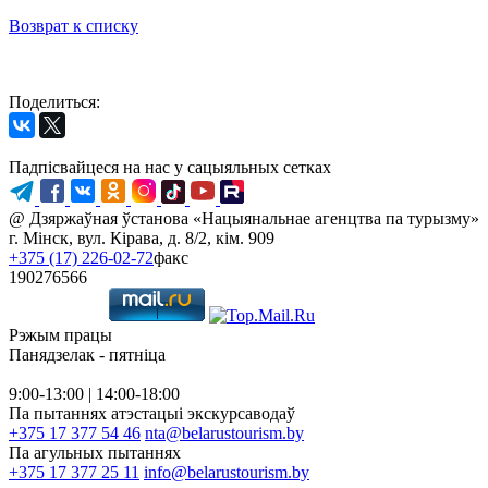
Возврат к списку
Поделиться:
Падпісвайцеся на нас у сацыяльных сетках
@ Дзяржаўная ўстанова «Нацыянальнае агенцтва па турызму»
г. Мінск, вул. Кірава, д. 8/2, кім. 909
+375 (17) 226-02-72
факс
190276566
Рэжым працы
Панядзелак - пятніца
9:00-13:00 | 14:00-18:00
Па пытаннях атэстацыі экскурсаводаў
+375 17 377 54 46
nta@belarustourism.by
Па агульных пытаннях
+375 17 377 25 11
info@belarustourism.by