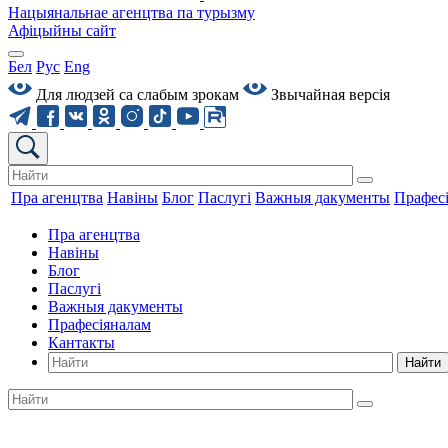
Нацыянальнае агенцтва па турызму
Афіцыйны сайт
Бел
Рус
Eng
Для людзей са слабым зрокам
Звычайная версiя
Пра агенцтва
Навіны
Блог
Паслугі
Важныя дакументы
Прафес
Пра агенцтва
Навіны
Блог
Паслугі
Важныя дакументы
Прафесіяналам
Кантакты
Найти