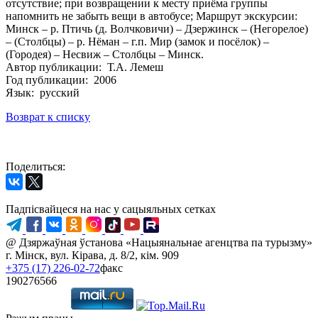
отсутствие; при возвращении к месту приёма группы
напомнить не забыть вещи в автобусе; Маршрут экскурсии:
Минск – р. Птичь (д. Волчковичи) – Дзержинск – (Негорелое)
– (Столбцы) – р. Нёман – г.п. Мир (замок и посёлок) –
(Городея) – Несвиж – Столбцы – Минск.
Автор публикации: Т.А. Лемеш
Год публикации: 2006
Язык: русский
Возврат к списку
Поделиться:
Падпісвайцеся на нас у сацыяльных сетках
@ Дзяржаўная ўстанова «Нацыянальнае агенцтва па турызму»
г. Мінск, вул. Кірава, д. 8/2, кім. 909
+375 (17) 226-02-72
факс
190276566