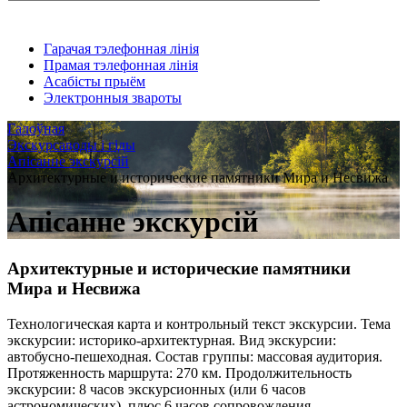
Гарачая тэлефонная лінія
Прамая тэлефонная лінія
Асабісты прыём
Электронныя звароты
Галоўная
Экскурсаводы і гіды
Апісанне экскурсій
Архитектурные и исторические памятники Мира и Несвижа
Апісанне экскурсій
Архитектурные и исторические памятники
Мира и Несвижа
Технологическая карта и контрольный текст экскурсии. Тема
экскурсии: историко-архитектурная. Вид экскурсии:
автобусно-пешеходная. Состав группы: массовая аудитория.
Протяженность маршрута: 270 км. Продолжительность
экскурсии: 8 часов экскурсионных (или 6 часов
астрономических). плюс 6 часов сопровождения