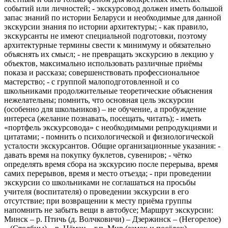
событий или личностей; - экскурсовод должен иметь большой
запас знаний по истории Беларуси и необходимые для данной
экскурсии знания по истории архитектуры; - как правило,
экскурсанты не имеют специальной подготовки, поэтому
архитектурные термины свести к минимуму и обязательно
объяснять их смысл; - не превращать экскурсию в лекцию у
объектов, максимально использовать различные приёмы
показа и рассказа; совершенствовать профессиональное
мастерство; - с группой малоподготовленной и со
школьниками продолжительные теоретические объяснения
нежелательны; помнить, что основная цель экскурсии
(особенно для школьников) – не обучение, а пробуждение
интереса (желание познавать, посещать, читать); - иметь
«портфель экскурсовода» с необходимыми репродукциями и
цитатами; - помнить о психологической и физиологической
усталости экскурсантов. Общие организационные указания: -
давать время на покупку буклетов, сувениров; - чётко
определять время сбора на экскурсию после перерыва, время
самих перерывов, время и место отъезда; - при проведении
экскурсии со школьниками не соглашаться на просьбы
учителя (воспитателя) о проведении экскурсии в его
отсутствие; при возвращении к месту приёма группы
напомнить не забыть вещи в автобусе; Маршрут экскурсии:
Минск – р. Птичь (д. Волчковичи) – Дзержинск – (Негорелое)