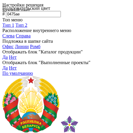
Настройки решения
Пользовательский цвет
Базовый цвет
#
Топ меню
Тип 1
Тип 2
Расположение внутреннего меню
Слева
Справа
Подложка в шапке сайта
Офис
Линии
Ромб
Отображать блок "Каталог продукции"
Да
Нет
Отображать блок "Выполненные проекты"
Да
Нет
По умолчанию