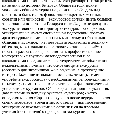
школьниками на конкретных объектах расширить и закрепить
их знания по истории Беларуси Общие методические
указания: - общий материал не должен преобладать над
местным и быть только фоном для конкретных местных
событий или личностей; - экскурсовод должен иметь большой
запас знаний по истории Беларуси и необходимые для данной
экскурсии знания по истории архитектуры; - как правило,
экскурсанты не имеют специальной подготовки, поэтому
архитектурные термины свести к минимуму и обязательно
объяснять их смысл; - не превращать экскурсию в лекцию у
объектов, максимально использовать различные приёмы
показа и рассказа; совершенствовать профессиональное
мастерство; - с группой малоподготовленной и со
школьниками продолжительные теоретические объяснения
нежелательны; помнить, что основная цель экскурсии
(особенно для школьников) – не обучение, а пробуждение
интереса (желание познавать, посещать, читать); - иметь
«портфель экскурсовода» с необходимыми репродукциями и
цитатами; - помнить о психологической и физиологической
усталости экскурсантов. Общие организационные указания: -
давать время на покупку буклетов, сувениров; - чётко
определять время сбора на экскурсию после перерыва, время
самих перерывов, время и место отъезда; - при проведении
экскурсии со школьниками не соглашаться на просьбы
учителя (воспитателя) о проведении экскурсии в его