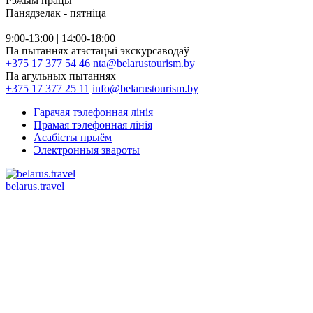
Рэжым працы
Панядзелак - пятніца
9:00-13:00 | 14:00-18:00
Па пытаннях атэстацыі экскурсаводаў
+375 17 377 54 46
nta@belarustourism.by
Па агульных пытаннях
+375 17 377 25 11
info@belarustourism.by
Гарачая тэлефонная лінія
Прамая тэлефонная лінія
Асабісты прыём
Электронныя звароты
belarus.travel