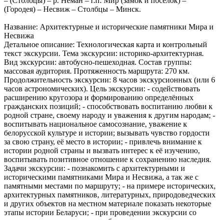
– (Столбцы) – р. Нёман – г.п. Мир (замок и посёлок) –
(Городея) – Несвиж – Столбцы – Минск.
Название: Архитектурные и исторические памятники Мира и
Несвижа
Детальное описание: Технологическая карта и контрольный
текст экскурсии. Тема экскурсии: историко-архитектурная.
Вид экскурсии: автобусно-пешеходная. Состав группы:
массовая аудитория. Протяженность маршрута: 270 км.
Продолжительность экскурсии: 8 часов экскурсионных (или 6
часов астрономических). Цель экскурсии: - содействовать
расширению кругозора и формированию определённых
гражданских позиций; - способствовать воспитанию любви к
родной стране, своему народу и уважения к другим народам; -
воспитывать национальное самосознание, уважение к
белорусской культуре и истории; вызывать чувство гордости
за свою страну, её место в истории; - привлечь внимание к
истории родной страны и вызвать интерес к её изучению,
воспитывать позитивное отношение к сохранению наследия.
Задачи экскурсии: - познакомить с архитектурными и
историческими памятниками Мира и Несвижа, а так же с
памятными местами по маршруту; - на примере исторических,
архитектурных памятников, литературных, природоведческих
и других объектов на местном материале показать некоторые
этапы истории Беларуси; - при проведении экскурсии со