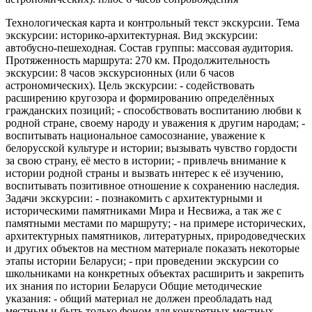
Технологическая карта и контрольный текст экскурсии. Тема
экскурсии: историко-архитектурная. Вид экскурсии:
автобусно-пешеходная. Состав группы: массовая аудитория.
Протяженность маршрута: 270 км. Продолжительность
экскурсии: 8 часов экскурсионных (или 6 часов
астрономических). Цель экскурсии: - содействовать
расширению кругозора и формированию определённых
гражданских позиций; - способствовать воспитанию любви к
родной стране, своему народу и уважения к другим народам; -
воспитывать национальное самосознание, уважение к
белорусской культуре и истории; вызывать чувство гордости
за свою страну, её место в истории; - привлечь внимание к
истории родной страны и вызвать интерес к её изучению,
воспитывать позитивное отношение к сохранению наследия.
Задачи экскурсии: - познакомить с архитектурными и
историческими памятниками Мира и Несвижа, а так же с
памятными местами по маршруту; - на примере исторических,
архитектурных памятников, литературных, природоведческих
и других объектов на местном материале показать некоторые
этапы истории Беларуси; - при проведении экскурсии со
школьниками на конкретных объектах расширить и закрепить
их знания по истории Беларуси Общие методические
указания: - общий материал не должен преобладать над
местным и быть только фоном для конкретных местных