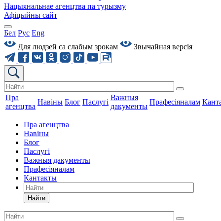
Нацыянальнае агенцтва па турызму
Афіцыйны сайт
Бел
Рус
Eng
Для людзей са слабым зрокам
Звычайная версiя
Пра
Важныя
Навіны
Блог
Паслугі
Прафесіяналам
Кант
агенцтва
дакументы
Пра агенцтва
Навіны
Блог
Паслугі
Важныя дакументы
Прафесіяналам
Кантакты
Найти