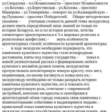
ул.Свердлова – пл.Независимости – проспект Независимости
– ул.Козлова – ул.Берестянская – ул.Козлова – проспект
Машерова – ул.Тимирязева – поворот на ул.Кальварийскую –
пр.Пушкина – проспект Победителей. Общие методические
указания: - учитывая сложность данной темы экскурсовод
должен иметь определённый запас знаний не только по
истории Беларуси, но и по истории религии, хотя бы
элементарно ориентироваться в 3-х мировых религиях и
религиозных конфессиях; - знать особенности
архитектурных стилей; особенности культовой архитектуры;
- в ходе экскурсии необходимо подчеркнуть, что
памятники культового зодчества стали всенародным
достоянием, взяты под охрану государства; - показ и
живой увлекательный рассказ о формировании любого
культового ансамбля должен помочь экскурсантам
прочувствовать неповторимую земную красоту этих мест,
ипамятников, по-иному взглянуть и осмыслить их; -
экскурсоводу необходимо не только раскрыть историю
памятника культового зодчества, но и показать его
градостроительную роль, сочетание с современной
застройкой, внесение им красоты и своеобразия в
архитектурный облик города; показать связь памятника с
знаменательными событиями и выдающимися людьми; -
правильный показ памятника культового зодчества в
экскурсии должен способствовать экскурсантам понять, чем