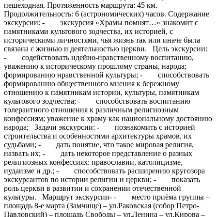
пешеходная. Протяженность маршрута: 45 км.
Продолжительность: 6 (астрономических) часов. Содержание
экскурсии: - экскурсия «Храмы помнят…» знакомит с
памятниками культового зодчества, их историей, с
историческими личностями, чья жизнь так или иначе была
связана с жизнью и деятельностью церкви. Цель экскурсии:
- содействовать идейно-нравственному воспитанию,
уважению к историческому прошлому страны, народа;
формированию нравственной культуры; - способствовать
формированию общественного мнения к бережному
отношению к памятникам истории, культуры, памятникам
культового зодчества; - способствовать воспитанию
толерантного отношения к различным религиозным
конфессиям; уважение к храму как национальному достоянию
народа; Задачи экскурсии: - познакомить с историей
строительства и особенностями архитектуры храмов, их
судьбами; - дать понятие, что такое мировая религия,
назвать их; - дать некоторое представление о разных
религиозных конфессиях: православии, католицизме,
иудаизме и др.; - способствовать расширению кругозора
экскурсантов по истории религии и церкви; - показать
роль церкви в развитии и сохранении отечественной
культуры. Маршрут экскурсии- - место приёма группы –
площадь 8-е марта (Замчище) – ул.Раковская (собор Петро-
Павловский) – площадь Свободы – ул.Ленина – ул.Кирова –