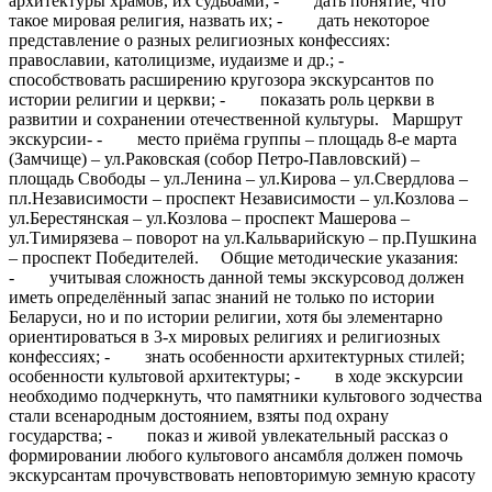
архитектуры храмов, их судьбами; - дать понятие, что
такое мировая религия, назвать их; - дать некоторое
представление о разных религиозных конфессиях:
православии, католицизме, иудаизме и др.; -
способствовать расширению кругозора экскурсантов по
истории религии и церкви; - показать роль церкви в
развитии и сохранении отечественной культуры. Маршрут
экскурсии- - место приёма группы – площадь 8-е марта
(Замчище) – ул.Раковская (собор Петро-Павловский) –
площадь Свободы – ул.Ленина – ул.Кирова – ул.Свердлова –
пл.Независимости – проспект Независимости – ул.Козлова –
ул.Берестянская – ул.Козлова – проспект Машерова –
ул.Тимирязева – поворот на ул.Кальварийскую – пр.Пушкина
– проспект Победителей. Общие методические указания:
- учитывая сложность данной темы экскурсовод должен
иметь определённый запас знаний не только по истории
Беларуси, но и по истории религии, хотя бы элементарно
ориентироваться в 3-х мировых религиях и религиозных
конфессиях; - знать особенности архитектурных стилей;
особенности культовой архитектуры; - в ходе экскурсии
необходимо подчеркнуть, что памятники культового зодчества
стали всенародным достоянием, взяты под охрану
государства; - показ и живой увлекательный рассказ о
формировании любого культового ансамбля должен помочь
экскурсантам прочувствовать неповторимую земную красоту