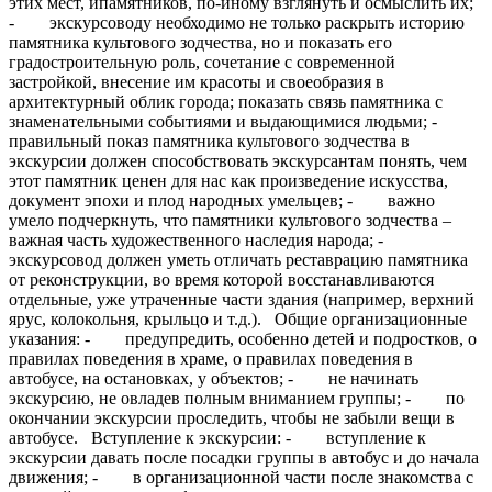
этих мест, ипамятников, по-иному взглянуть и осмыслить их;
- экскурсоводу необходимо не только раскрыть историю
памятника культового зодчества, но и показать его
градостроительную роль, сочетание с современной
застройкой, внесение им красоты и своеобразия в
архитектурный облик города; показать связь памятника с
знаменательными событиями и выдающимися людьми; -
правильный показ памятника культового зодчества в
экскурсии должен способствовать экскурсантам понять, чем
этот памятник ценен для нас как произведение искусства,
документ эпохи и плод народных умельцев; - важно
умело подчеркнуть, что памятники культового зодчества –
важная часть художественного наследия народа; -
экскурсовод должен уметь отличать реставрацию памятника
от реконструкции, во время которой восстанавливаются
отдельные, уже утраченные части здания (например, верхний
ярус, колокольня, крыльцо и т.д.). Общие организационные
указания: - предупредить, особенно детей и подростков, о
правилах поведения в храме, о правилах поведения в
автобусе, на остановках, у объектов; - не начинать
экскурсию, не овладев полным вниманием группы; - по
окончании экскурсии проследить, чтобы не забыли вещи в
автобусе. Вступление к экскурсии: - вступление к
экскурсии давать после посадки группы в автобус и до начала
движения; - в организационной части после знакомства с