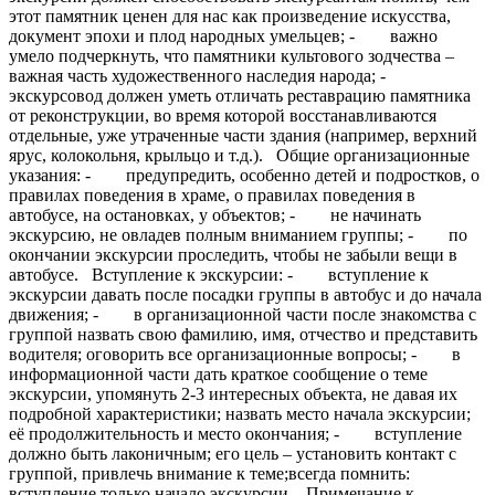
этот памятник ценен для нас как произведение искусства,
документ эпохи и плод народных умельцев; - важно
умело подчеркнуть, что памятники культового зодчества –
важная часть художественного наследия народа; -
экскурсовод должен уметь отличать реставрацию памятника
от реконструкции, во время которой восстанавливаются
отдельные, уже утраченные части здания (например, верхний
ярус, колокольня, крыльцо и т.д.). Общие организационные
указания: - предупредить, особенно детей и подростков, о
правилах поведения в храме, о правилах поведения в
автобусе, на остановках, у объектов; - не начинать
экскурсию, не овладев полным вниманием группы; - по
окончании экскурсии проследить, чтобы не забыли вещи в
автобусе. Вступление к экскурсии: - вступление к
экскурсии давать после посадки группы в автобус и до начала
движения; - в организационной части после знакомства с
группой назвать свою фамилию, имя, отчество и представить
водителя; оговорить все организационные вопросы; - в
информационной части дать краткое сообщение о теме
экскурсии, упомянуть 2-3 интересных объекта, не давая их
подробной характеристики; назвать место начала экскурсии;
её продолжительность и место окончания; - вступление
должно быть лаконичным; его цель – установить контакт с
группой, привлечь внимание к теме;всегда помнить:
вступление только начало экскурсии. Примечание к