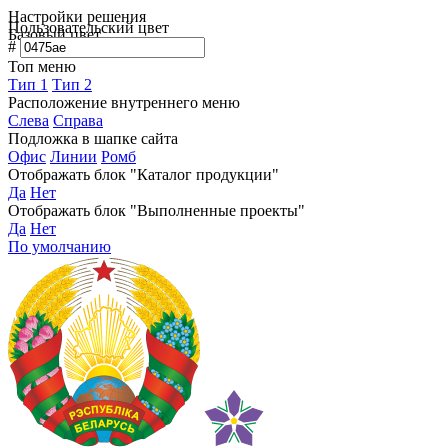
Настройки решения
Пользовательский цвет
Базовый цвет
#
Топ меню
Тип 1
Тип 2
Расположение внутреннего меню
Слева
Справа
Подложка в шапке сайта
Офис
Линии
Ромб
Отображать блок "Каталог продукции"
Да
Нет
Отображать блок "Выполненные проекты"
Да
Нет
По умолчанию