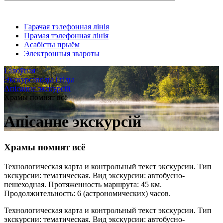
Гарачая тэлефонная лінія
Прамая тэлефонная лінія
Асабісты прыём
Электронныя звароты
Галоўная
Экскурсаводы і гіды
Апісанне экскурсій
Храмы помнят всё
Апісанне экскурсій
Храмы помнят всё
Технологическая карта и контрольный текст экскурсии. Тип
экскурсии: тематическая. Вид экскурсии: автобусно-
пешеходная. Протяженность маршрута: 45 км.
Продолжительность: 6 (астрономических) часов.
Технологическая карта и контрольный текст экскурсии. Тип
экскурсии: тематическая. Вид экскурсии: автобусно-