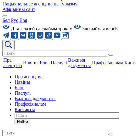
Нацыянальнае агенцтва па турызму
Афіцыйны сайт
Бел
Рус
Eng
Для людзей са слабым зрокам
Звычайная версiя
Пра
Важныя
Навіны
Блог
Паслугі
Прафесіяналам
Кант
агенцтва
дакументы
Пра агенцтва
Навіны
Блог
Паслугі
Важныя дакументы
Прафесіяналам
Кантакты
Найти