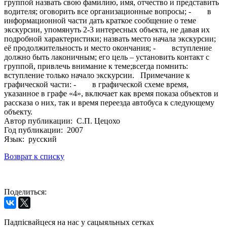
группой назвать свою фамилию, имя, отчество и представить
водителя; оговорить все организационные вопросы; - в
информационной части дать краткое сообщение о теме
экскурсии, упомянуть 2-3 интересных объекта, не давая их
подробной характеристики; назвать место начала экскурсии;
её продолжительность и место окончания; - вступление
должно быть лаконичным; его цель – установить контакт с
группой, привлечь внимание к теме;всегда помнить:
вступление только начало экскурсии. Примечание к
графической части: - в графической схеме время,
указанное в графе «4», включает как время показа объектов и
рассказа о них, так и время переезда автобуса к следующему
объекту.
Автор публикации: С.П. Цецохо
Год публикации: 2007
Язык: русский
Возврат к списку
Поделиться:
Падпісвайцеся на нас у сацыяльных сетках