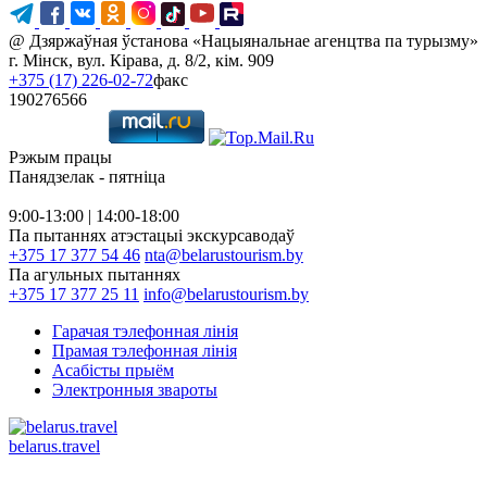
@ Дзяржаўная ўстанова «Нацыянальнае агенцтва па турызму»
г. Мінск, вул. Кірава, д. 8/2, кім. 909
+375 (17) 226-02-72
факс
190276566
Рэжым працы
Панядзелак - пятніца
9:00-13:00 | 14:00-18:00
Па пытаннях атэстацыі экскурсаводаў
+375 17 377 54 46
nta@belarustourism.by
Па агульных пытаннях
+375 17 377 25 11
info@belarustourism.by
Гарачая тэлефонная лінія
Прамая тэлефонная лінія
Асабісты прыём
Электронныя звароты
belarus.travel