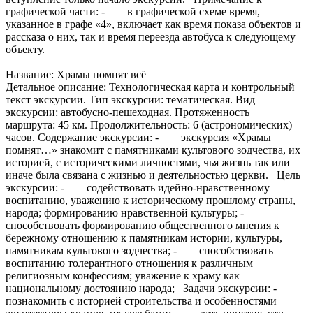
графической части: - в графической схеме время,
указанное в графе «4», включает как время показа объектов и
рассказа о них, так и время переезда автобуса к следующему
объекту.
Название: Храмы помнят всё
Детальное описание: Технологическая карта и контрольный
текст экскурсии. Тип экскурсии: тематическая. Вид
экскурсии: автобусно-пешеходная. Протяженность
маршрута: 45 км. Продолжительность: 6 (астрономических)
часов. Содержание экскурсии: - экскурсия «Храмы
помнят…» знакомит с памятниками культового зодчества, их
историей, с историческими личностями, чья жизнь так или
иначе была связана с жизнью и деятельностью церкви. Цель
экскурсии: - содействовать идейно-нравственному
воспитанию, уважению к историческому прошлому страны,
народа; формированию нравственной культуры; -
способствовать формированию общественного мнения к
бережному отношению к памятникам истории, культуры,
памятникам культового зодчества; - способствовать
воспитанию толерантного отношения к различным
религиозным конфессиям; уважение к храму как
национальному достоянию народа; Задачи экскурсии: -
познакомить с историей строительства и особенностями