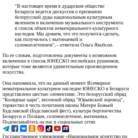
"В настоящее время в дударском обществе
Беларуси ведется дискуссия о признании
белорусской дуды национальным культурным
явлением и включении музыкального инструмента
в список объектов нематериального культурного
наследия. Мы думаем, что это получится сделать,
как получилось с вытинанкой и
соломоплетением", - отметила Ольга Якобсон.
По ее словам, подготовлены документы о возможном
включении в список ЮНЕСКО неглюбских рушников,
которые тоже являются удивительным произведением
искусства.
Она напомнила, что на данный момент Всемирное
нематериальное культурное наследие ЮНЕСКО в Беларуси
представлено шестью элементами. Это белорусский обряд
"Колядные цари", весенний обряд "Юрьевский хоровод",
торжество в честь почитания иконы Матери Божьей
Будславской (Будславский фест), культура бортничества
Беларуси и Польши, соломоплетение, вытинанка.
Подписывайтесь на нас в социальных сетях
Государственное учреждение «Национальное агентство по