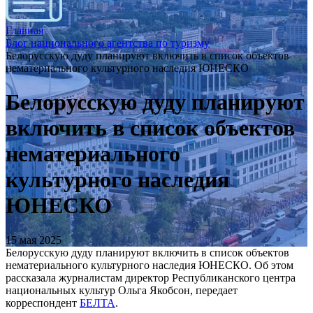
Главная
Блог национального агентства по туризму
Белорусскую дуду планируют включить в список объектов
нематериального культурного наследия ЮНЕСКО
Белорусскую дуду планируют
включить в список объектов
нематериального
культурного наследия
ЮНЕСКО
15 мая 2025
Белорусскую дуду планируют включить в список объектов
нематериального культурного наследия ЮНЕСКО. Об этом
рассказала журналистам директор Республиканского центра
национальных культур Ольга Якобсон, передает
корреспондент
БЕЛТА
.