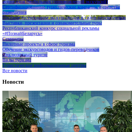
аудиогидов (мобильных сопровождений экскурсий)
Сертифицированные туристические компании и средства
размещения
Пробное тестирование экскурсоводов и гидов-переводчиков
Выставки, презентации и ознакомительные туры
Республиканский конкурс социальной рекламы
«#ПознайБеларусь»
Семинары
Пилотные проекты в сфере туризма
Обучение экскурсоводов и гидов-переводчиков
Инклюзивный туризм
Виды туризма
Туристические информационные центры
Все новости
Новости