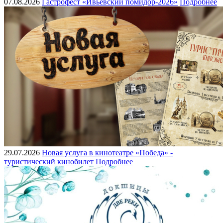
07.08.2026
Гастрофест «Ивьевский помидор-2026»
Подробнее
29.07.2026
Новая услуга в кинотеатре «Победа» -
туристический кинобилет
Подробнее