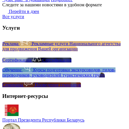
Следите за нашими новостями в удобном формате
Перейти в дзен
Все услуги
Услуги
Реклама
Рекламные услуги Национального агентства
для продвижения Вашей организации
Сертификация
Сертификация
Обучение
Курсы подготовки экскурсоводов, гидов-
переводчиков, руководителей туристических групп
Семинары
Проведение семинаров
Интернет-ресурсы
Портал Президента Республики Беларусь