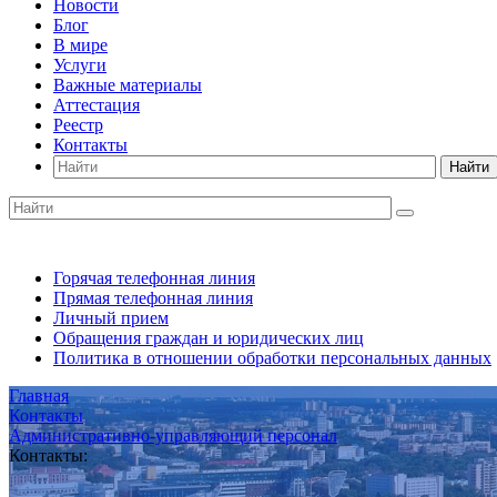
Новости
Блог
В мире
Услуги
Важные материалы
Аттестация
Реестр
Контакты
Найти
Горячая телефонная линия
Прямая телефонная линия
Личный прием
Обращения граждан и юридических лиц
Политика в отношении обработки персональных данных
Главная
Контакты
Административно-управляющий персонал
Контакты: