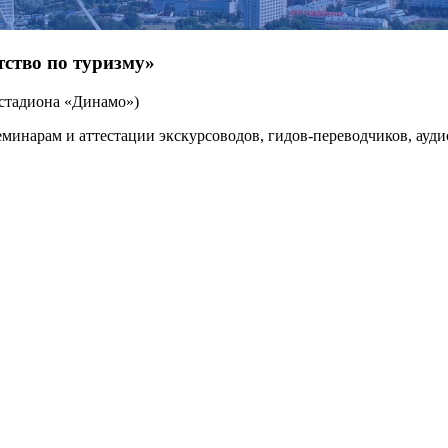
тство по туризму»
е стадиона «Динамо»)
еминарам и аттестации экскурсоводов, гидов-переводчиков, ау