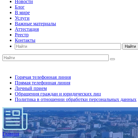
Новости
Блог
В мире
Услуги
Важные материалы
Аттестация
Реестр
Контакты
Найти
Горячая телефонная линия
Прямая телефонная линия
Личный прием
Обращения граждан и юридических лиц
Политика в отношении обработки персональных данных
Главная