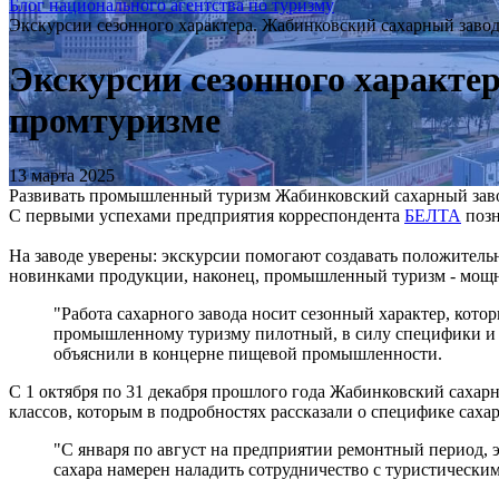
Блог национального агентства по туризму
Экскурсии сезонного характера. Жабинковский сахарный завод
Экскурсии сезонного характе
промтуризме
13 марта 2025
Развивать промышленный туризм Жабинковский сахарный завод 
С первыми успехами предприятия корреспондента
БЕЛТА
позн
На заводе уверены: экскурсии помогают создавать положитель
новинками продукции, наконец, промышленный туризм - мощ
"Работа сахарного завода носит сезонный характер, котор
промышленному туризму пилотный, в силу специфики и сл
объяснили в концерне пищевой промышленности.
С 1 октября по 31 декабря прошлого года Жабинковский сахар
классов, которым в подробностях рассказали о специфике саха
"С января по август на предприятии ремонтный период, э
сахара намерен наладить сотрудничество с туристически