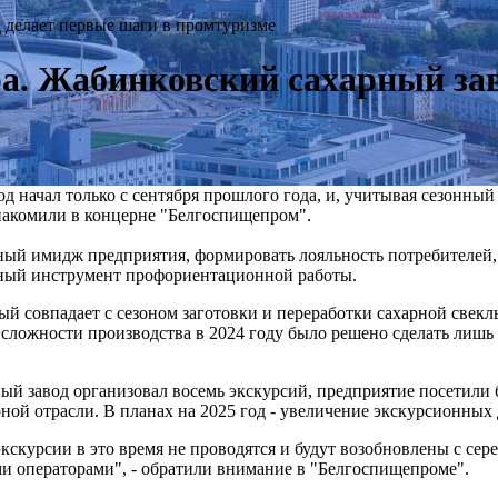
 делает первые шаги в промтуризме
ра. Жабинковский сахарный зав
начал только с сентября прошлого года, и, учитывая сезонный 
акомили в концерне "Белгоспищепром".
ный имидж предприятия, формировать лояльность потребителей,
ный инструмент профориентационной работы.
ый совпадает с сезоном заготовки и переработки сахарной свекл
ожности производства в 2024 году было решено сделать лишь о
ный завод организовал восемь экскурсий, предприятие посетили
рной отрасли. В планах на 2025 год - увеличение экскурсионны
кскурсии в это время не проводятся и будут возобновлены с сере
ми операторами", - обратили внимание в "Белгоспищепроме".