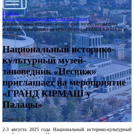
Главная
Блог национального агентства по туризму
Национальный историко-культурный музей-заповедник
«Несвиж» приглашает на мероприятие «ГРАНД КІРМАШ у
Палацы»
Национальный историко-
культурный музей-
заповедник «Несвиж»
приглашает на мероприятие
«ГРАНД КІРМАШ у
Палацы»
22 июля 2025
2-3 августа 2025 года Национальный историко-культурный