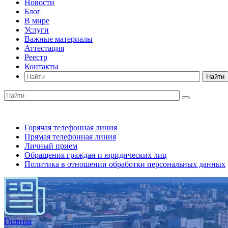
Новости
Блог
В мире
Услуги
Важные материалы
Аттестация
Реестр
Контакты
Найти
Горячая телефонная линия
Прямая телефонная линия
Личный прием
Обращения граждан и юридических лиц
Политика в отношении обработки персональных данных
Главная