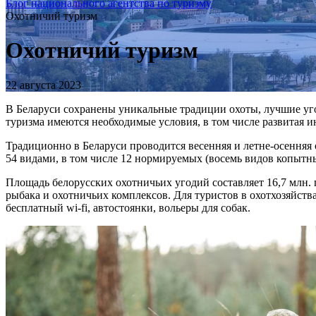
Блог национального агентства по туризму
Охотничий туризм
Охотничий туризм
22 августа 2023
В Беларуси сохранены уникальные традиции охоты, лучшие уго
туризма имеются необходимые условия, в том числе развитая и
Традиционно в Беларуси проводится весенняя и летне-осенняя
54 видами, в том числе 12 нормируемых (восемь видов копыт
Площадь белорусских охотничьих угодий составляет 16,7 млн. 
рыбака и охотничьих комплексов. Для туристов в охотхозяйст
бесплатный wi-fi, автостоянки, вольеры для собак.