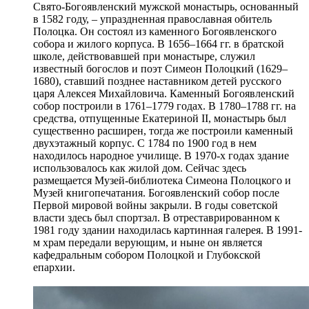
Свято-Богоявленский мужской монастырь, основанный
в 1582 году, – упраздненная православная обитель
Полоцка. Он состоял из каменного Богоявленского
собора и жилого корпуса. В 1656–1664 гг. в братской
школе, действовавшей при монастыре, служил
известный богослов и поэт Симеон Полоцкий (1629–
1680), ставший позднее наставником детей русского
царя Алексея Михайловича. Каменный Богоявленский
собор построили в 1761–1779 годах. В 1780–1788 гг. на
средства, отпущенные Екатериной II, монастырь был
существенно расширен, тогда же построили каменный
двухэтажный корпус. С 1784 по 1900 год в нем
находилось народное училище. В 1970-х годах здание
использовалось как жилой дом. Сейчас здесь
размещается Музей-библиотека Симеона Полоцкого и
Музей книгопечатания. Богоявленский собор после
Первой мировой войны закрыли. В годы советской
власти здесь был спортзал. В отреставрированном к
1981 году здании находилась картинная галерея. В 1991-
м храм передали верующим, и ныне он является
кафедральным собором Полоцкой и Глубокской
епархии.