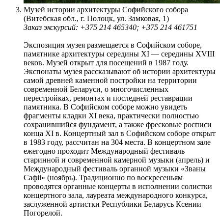
Музей истории архитектуры Софийского собора
(Витебская обл., г. Полоцк, ул. Замковая, 1)
Заказ экскурсий: +375 214 465340; +375 214 461751
Экспозиция музея размещается в Софийском соборе,
памятнике архитектуры середины XI — середины XVIII
веков. Музей открыт для посещений в 1987 году.
Экспонаты музея рассказывают об истории архитектуры
самой древней каменной постройки на территории
современной Беларуси, о многочисленных
перестройках, ремонтах и последней реставрации
памятника. В Софийском соборе можно увидеть
фрагменты кладки ХІ века, практически полностью
сохранившийся фундамент, а также фресковые росписи
конца ХІ в. Концертный зал в Софийском соборе открыт
в 1983 году, рассчитан на 304 места. В концертном зале
ежегодно проходит Международный фестиваль
старинной и современной камерной музыки (апрель) и
Международный фестиваль органной музыки «Званы
Сафіі» (ноябрь). Традиционно по воскресеньям
проводятся органные концерты в исполнении солистки
концертного зала, лауреата международного конкурса,
заслуженной артистки Республики Беларусь Ксении
Погорелой.