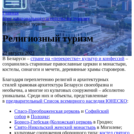
Главная
Блог национального агентства по туризму
Религиозный туризм
Религиозный туризм
22 августа 2023
В Беларуси –
стране на «перекрестке» культур и конфессий
–
сохранились старинные православные церкви и монастыри,
костелы, синагоги и мечети, деревянные храмы староверов.
Благодаря переплетению религий и архитектурных
стилей храмовая архитектура Беларуси своеобразна и
необычна, а многие из культовых сооружений – абсолютно
уникальны. Среди них и объекты, представленные
в
предварительный Cписок всемирного наследия ЮНЕСКО
:
Спасо-Преображенская церковь
и
Софийский
собор
в
Полоцке
;
Борисо-Глебская (Коложская) церковь
в Гродно;
Свято-Никольский женский монастырь
в Могилеве;
культовые сооружения оборонного типа:
костел cвятого