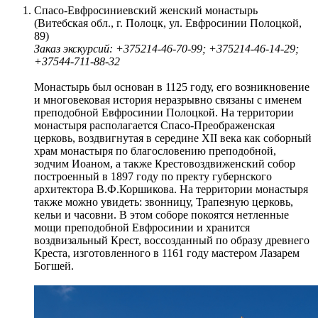
Спасо-Евфросиниевский женский монастырь
(Витебская обл., г. Полоцк, ул. Евфросинии Полоцкой,
89)
Заказ экскурсий: +375214-46-70-99; +375214-46-14-29;
+37544-711-88-32
Монастырь был основан в 1125 году, его возникновение
и многовековая история неразрывно связаны с именем
преподобной Евфросинии Полоцкой. На территории
монастыря располагается Спасо-Преображенская
церковь, воздвигнутая в середине XII века как соборный
храм монастыря по благословению преподобной,
зодчим Иоаном, а также Крестовоздвиженский собор
построенный в 1897 году по пректу губернского
архитектора В.Ф.Коршикова. На территории монастыря
также можно увидеть: звонницу, Трапезную церковь,
кельи и часовни. В этом соборе покоятся нетленные
мощи преподобной Евфросинии и хранится
воздвизальный Крест, воссозданный по образу древнего
Креста, изготовленного в 1161 году мастером Лазарем
Богшей.