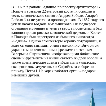
В 1997 г. в районе Задвинье по проекту архитектора В.
Попруги возведен 22-метровый костел и освящен в
честь католического святого Андрея Боболи. Андрей
Боболя был иезуитским проповедником. В 1657 году его
убили казаки Богдана Хмельницкого. Он подвергся
страшным мучениям и умер за веру, а после смерти был
канонизирован римско-католической церковью. Костел
в Полоцке был перестроен из бывшего кинотеатра
«Родина». Однако архитекторы хорошо потрудились, и
храм сегодня выглядит очень гармонично. Внутри он
украшен многочисленными фресками по эскизам
Валерьяна Янушкевича, изображающими библейские
сцены и фрагменты из жизни святого Андрея Боболи, а
также драматические сцены гибели пяти униатских
священников, замученных в Софийском соборе по
приказу Петра І. На хорах работает орган – подарок
немецких друзей.