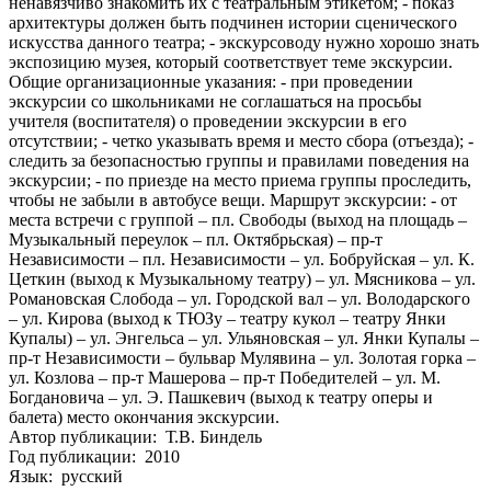
ненавязчиво знакомить их с театральным этикетом; - показ
архитектуры должен быть подчинен истории сценического
искусства данного театра; - экскурсоводу нужно хорошо знать
экспозицию музея, который соответствует теме экскурсии.
Общие организационные указания: - при проведении
экскурсии со школьниками не соглашаться на просьбы
учителя (воспитателя) о проведении экскурсии в его
отсутствии; - четко указывать время и место сбора (отъезда); -
следить за безопасностью группы и правилами поведения на
экскурсии; - по приезде на место приема группы проследить,
чтобы не забыли в автобусе вещи. Маршрут экскурсии: - от
места встречи с группой – пл. Свободы (выход на площадь –
Музыкальный переулок – пл. Октябрьская) – пр-т
Независимости – пл. Независимости – ул. Бобруйская – ул. К.
Цеткин (выход к Музыкальному театру) – ул. Мясникова – ул.
Романовская Слобода – ул. Городской вал – ул. Володарского
– ул. Кирова (выход к ТЮЗу – театру кукол – театру Янки
Купалы) – ул. Энгельса – ул. Ульяновская – ул. Янки Купалы –
пр-т Независимости – бульвар Мулявина – ул. Золотая горка –
ул. Козлова – пр-т Машерова – пр-т Победителей – ул. М.
Богдановича – ул. Э. Пашкевич (выход к театру оперы и
балета) место окончания экскурсии.
Автор публикации: Т.В. Биндель
Год публикации: 2010
Язык: русский