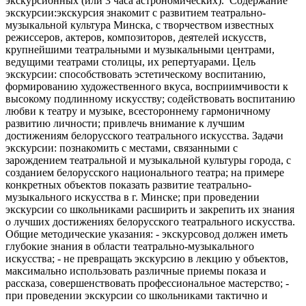
экскурсионных (или 3 часа астрономических). Содержание
экскурсии:экскурсия знакомит с развитием театрально-
музыкальной культура Минска, с творчеством известных
режиссеров, актеров, композиторов, деятелей искусств,
крупнейшими театральными и музыкальными центрами,
ведущими театрами столицы, их репертуарами. Цель
экскурсии: способствовать эстетическому воспитанию,
формированию художественного вкуса, восприимчивости к
высокому подлинному искусству; содействовать воспитанию
любви к театру и музыке, всестороннему гармоничному
развитию личности; привлечь внимание к лучшим
достижениям белорусского театрального искусства. Задачи
экскурсии: познакомить с местами, связанными с
зарождением театральной и музыкальной культуры города, с
созданием белорусского национального театра; на примере
конкретных объектов показать развитие театрально-
музыкального искусства в г. Минске; при проведении
экскурсии со школьниками расширить и закрепить их знания
о лучших достижениях белорусского театрального искусства.
Общие методические указания: - экскурсовод должен иметь
глубокие знания в области театрально-музыкального
искусства; - не превращать экскурсию в лекцию у объектов,
максимально использовать различные приемы показа и
рассказа, совершенствовать профессиональное мастерство; -
при проведении экскурсии со школьниками тактично и