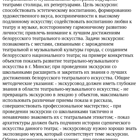
театрами столицы, их репертуарами. Цель экскурсии:
способствовать эстетическому воспитанию, формированию
художественного вкуса, восприимчивости к высокому
подлинному искусству; содействовать воспитанию любви к
театру и музыке, всестороннему гармоничному развитию
личности; привлечь внимание к лучшим достижениям
белорусского театрального искусства. Задачи экскурсии:
познакомить с местами, связанными с зарождением
театральной и музыкальной культуры города, с созданием
белорусского национального театра; на примере конкретных
объектов показать развитие театрально-музыкального
искусства в г. Минске; при проведении экскурсии со
школьниками расширить и закрепить их знания о лучших
достижениях белорусского театрального искусства. Общие
методические указания: - экскурсовод должен иметь глубокие
знания в области театрально-музыкального искусства; - не
превращать экскурсию в лекцию у объектов, максимально
использовать различные приемы показа и рассказа,
совершенствовать профессиональное мастерство; - при
проведении экскурсии со школьниками тактично и
ненавязчиво знакомить их с театральным этикетом; - показ
архитектуры должен быть подчинен истории сценического
искусства данного театра; - экскурсоводу нужно хорошо знать
экспозицию музея, который соответствует теме экскурсии.
Общие организационные указания: - при проведении