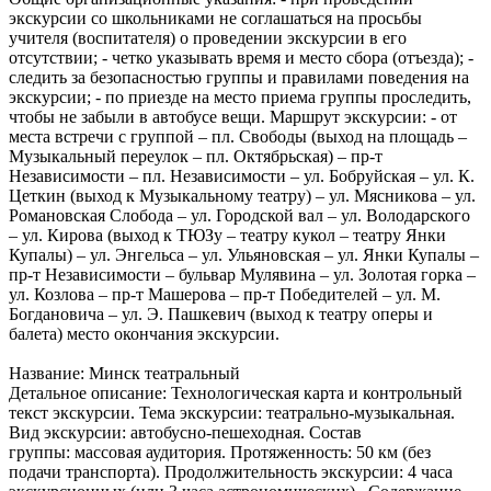
экскурсии со школьниками не соглашаться на просьбы
учителя (воспитателя) о проведении экскурсии в его
отсутствии; - четко указывать время и место сбора (отъезда); -
следить за безопасностью группы и правилами поведения на
экскурсии; - по приезде на место приема группы проследить,
чтобы не забыли в автобусе вещи. Маршрут экскурсии: - от
места встречи с группой – пл. Свободы (выход на площадь –
Музыкальный переулок – пл. Октябрьская) – пр-т
Независимости – пл. Независимости – ул. Бобруйская – ул. К.
Цеткин (выход к Музыкальному театру) – ул. Мясникова – ул.
Романовская Слобода – ул. Городской вал – ул. Володарского
– ул. Кирова (выход к ТЮЗу – театру кукол – театру Янки
Купалы) – ул. Энгельса – ул. Ульяновская – ул. Янки Купалы –
пр-т Независимости – бульвар Мулявина – ул. Золотая горка –
ул. Козлова – пр-т Машерова – пр-т Победителей – ул. М.
Богдановича – ул. Э. Пашкевич (выход к театру оперы и
балета) место окончания экскурсии.
Название: Минск театральный
Детальное описание: Технологическая карта и контрольный
текст экскурсии. Тема экскурсии: театрально-музыкальная.
Вид экскурсии: автобусно-пешеходная. Состав
группы: массовая аудитория. Протяженность: 50 км (без
подачи транспорта). Продолжительность экскурсии: 4 часа