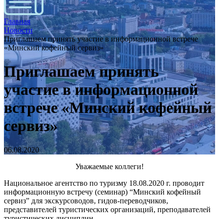
Главная
Новости
Приглашаем принять участие в информационной встрече
«Минский кофейный сервиз»
Приглашаем принять
участие в информационной
встрече «Минский кофейный
сервиз»
06.08.2020
Уважаемые коллеги!
Национальное агентство по туризму 18.08.2020 г. проводит
информационную встречу (семинар) “Минский кофейный
сервиз” для экскурсоводов, гидов-переводчиков,
представителей туристических организаций, преподавателей
туристических дисциплин.