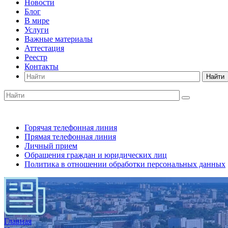
Новости
Блог
В мире
Услуги
Важные материалы
Аттестация
Реестр
Контакты
Найти
Горячая телефонная линия
Прямая телефонная линия
Личный прием
Обращения граждан и юридических лиц
Политика в отношении обработки персональных данных
Главная