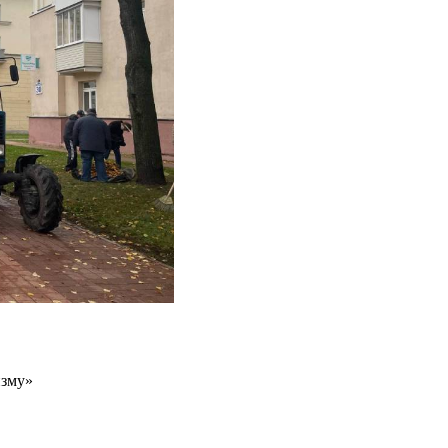
изму»