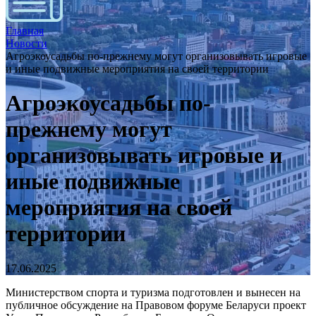
Главная
Новости
Агроэкоусадьбы по-прежнему могут организовывать игровые
и иные подвижные мероприятия на своей территории
Агроэкоусадьбы по-
прежнему могут
организовывать игровые и
иные подвижные
мероприятия на своей
территории
17.06.2025
Министерством спорта и туризма подготовлен и вынесен на
публичное обсуждение на Правовом форуме Беларуси проект