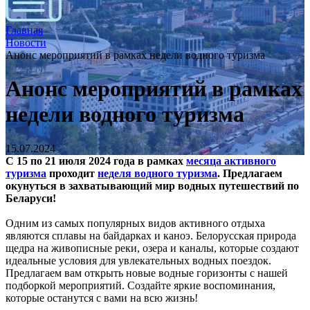
Главная
Новости
Анонс мероприятий в рамках недели водного туризма
Анонс мероприятий в рамках
недели водного туризма
15.07.2024
С 15 по 21 июля 2024 года в рамках
месяца активного
туризма
проходит
неделя водного туризма
. Предлагаем
окунуться в захватывающий мир водных путешествий по
Беларуси!
Одним из самых популярных видов активного отдыха
являются сплавы на байдарках и каноэ. Белорусская природа
щедра на живописные реки, озера и каналы, которые создают
идеальные условия для увлекательных водных поездок.
Предлагаем вам открыть новые водные горизонты с нашей
подборкой мероприятий. Создайте яркие воспоминания,
которые останутся с вами на всю жизнь!