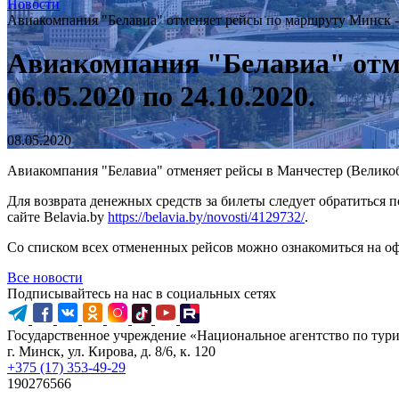
Новости
Авиакомпания "Белавиа" отменяет рейсы по маршруту Минск - М
Авиакомпания "Белавиа" отм
06.05.2020 по 24.10.2020.
08.05.2020
Авиакомпания "Белавиа" отменяет рейсы в Манчестер (Великобр
Для возврата денежных средств за билеты следует обратиться 
сайте Belavia.by
https://belavia.by/novosti/4129732/
.
Со списком всех отмененных рейсов можно ознакомиться на оф
Все новости
Подписывайтесь на нас в социальных сетях
Государственное учреждение «Национальное агентство по тур
г. Минск, ул. Кирова, д. 8/6, к. 120
+375 (17) 353-49-29
190276566