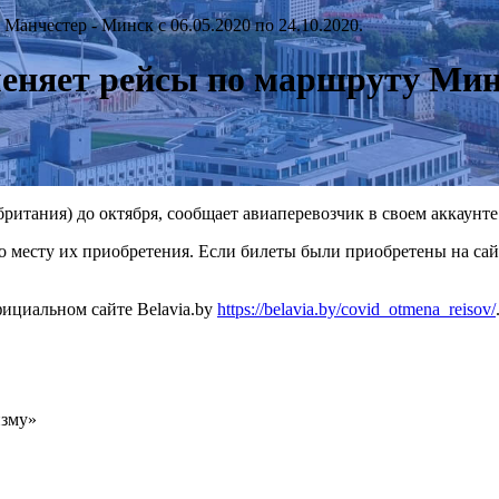
анчестер - Минск с 06.05.2020 по 24.10.2020.
еняет рейсы по маршруту Минс
итания) до октября, сообщает авиаперевозчик в своем аккаунте 
по месту их приобретения. Если билеты были приобретены на са
ициальном сайте Belavia.by
https://belavia.by/covid_otmena_reisov/
изму»