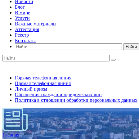
Новости
Блог
В мире
Услуги
Важные материалы
Аттестация
Реестр
Контакты
Найти
Горячая телефонная линия
Прямая телефонная линия
Личный прием
Обращения граждан и юридических лиц
Политика в отношении обработки персональных данных
Главная