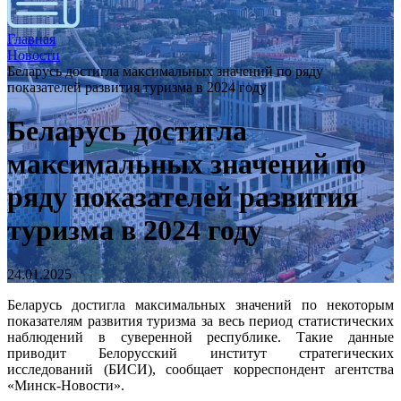
Главная
Новости
Беларусь достигла максимальных значений по ряду
показателей развития туризма в 2024 году
Беларусь достигла
максимальных значений по
ряду показателей развития
туризма в 2024 году
24.01.2025
Беларусь достигла максимальных значений по некоторым
показателям развития туризма за весь период статистических
наблюдений в суверенной республике. Такие данные
приводит Белорусский институт стратегических
исследований (БИСИ), сообщает корреспондент агентства
«Минск-Новости».