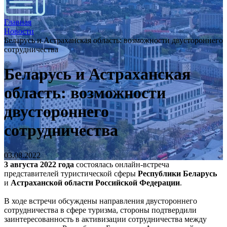
Главная
Новости
Беларусь и Астраханская область: возможности двустороннего
сотрудничества
Беларусь и Астраханская
область: возможности
двустороннего
сотрудничества
03.08.2022
3 августа 2022 года
состоялась онлайн-встреча
представителей туристической сферы
Республики Беларусь
и
Астраханской области Российской Федерации
.
В ходе встречи обсуждены направления двустороннего
сотрудничества в сфере туризма, стороны подтвердили
заинтересованность в активизации сотрудничества между