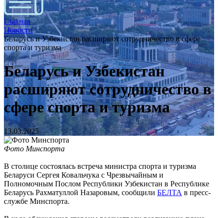
Главная
Новости
Беларусь и Узбекистан расширяют сотрудничество в сфере
спорта и туризма
Беларусь и Узбекистан
расширяют сотрудничество в
сфере спорта и туризма
13.03.2025
Фото Минспорта
В столице состоялась встреча министра спорта и туризма
Беларуси Сергея Ковальчука с Чрезвычайным и
Полномочным Послом Республики Узбекистан в Республике
Беларусь Рахматуллой Назаровым, сообщили
БЕЛТА
в пресс-
службе Минспорта.