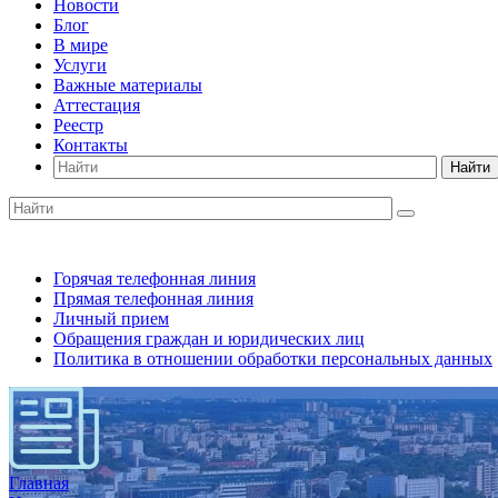
Новости
Блог
В мире
Услуги
Важные материалы
Аттестация
Реестр
Контакты
Найти
Горячая телефонная линия
Прямая телефонная линия
Личный прием
Обращения граждан и юридических лиц
Политика в отношении обработки персональных данных
Главная