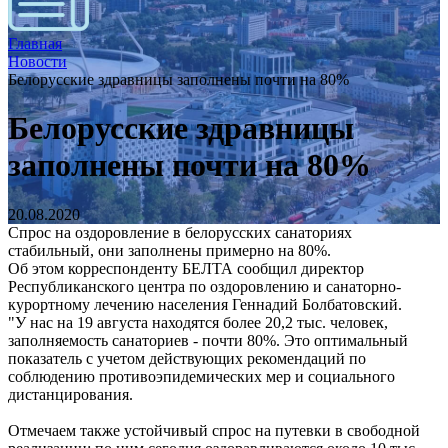
Главная
Новости
Белорусские здравницы заполнены почти на 80%
Белорусские здравницы
заполнены почти на 80%
20.08.2020
Спрос на оздоровление в белорусских санаториях
стабильный, они заполнены примерно на 80%.
Об этом корреспонденту БЕЛТА сообщил директор
Республиканского центра по оздоровлению и санаторно-
курортному лечению населения Геннадий Болбатовский.
"У нас на 19 августа находятся более 20,2 тыс. человек,
заполняемость санаториев - почти 80%. Это оптимальный
показатель с учетом действующих рекомендаций по
соблюдению противоэпидемических мер и социального
дистанцирования.
Отмечаем также устойчивый спрос на путевки в свободной