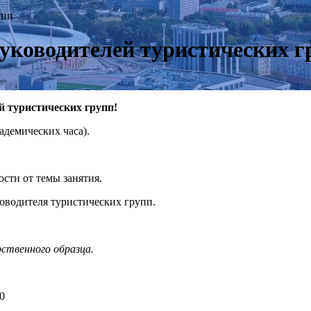
упп
руководителей туристических г
ей туристических групп!
кадемических часа).
ости от темы занятия.
ководителя туристических групп.
ственного образца.
10