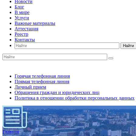
Новости
Блог
В мире
Услуги
Важные материалы
Аттестация
Реестр
Контакты
Найти
Горячая телефонная линия
Прямая телефонная линия
Личный прием
Обращения граждан и юридических лиц
Политика в отношении обработки персональных данных
Главная