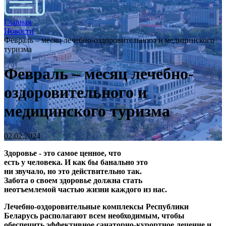
Главная
Новости
Февраль – месяц лечебно-оздоровительного и медицинского
туризма
Февраль – месяц лечебно-
оздоровительного и
медицинского туризма
02.02.2024
Здоровье - это самое ценное, что
есть у человека. И как бы банально это
ни звучало, но это действительно так.
Забота о своем здоровье должна стать
неотъемлемой частью жизни каждого из нас.
Лечебно-оздоровительные комплексы Республики
Беларусь располагают всем необходимым, чтобы
обеспечить эффективное санаторно-курортное лечение и