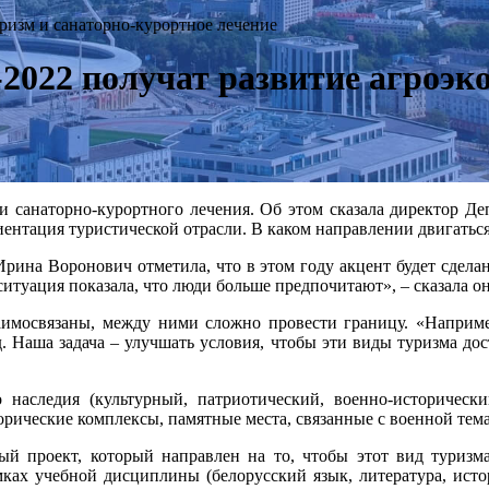
уризм и санаторно-курортное лечение
е-2022 получат развитие агроэк
а и санаторно-курортного лечения. Об этом сказала директор Д
нтация туристической отрасли. В каком направлении двигаться
рина Воронович отметила, что в этом году акцент будет сделан
ситуация показала, что люди больше предпочитают», – сказала он
аимосвязаны, между ними сложно провести границу. «Например
д. Наша задача – улучшать условия, чтобы эти виды туризма д
 наследия (культурный, патриотический, военно-исторически
орические комплексы, памятные места, связанные с военной тема
й проект, который направлен на то, чтобы этот вид туризма
мках учебной дисциплины (белорусский язык, литература, истор