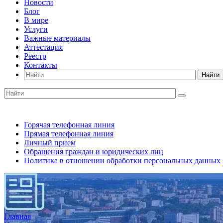
Новости
Блог
В мире
Услуги
Важные материалы
Аттестация
Реестр
Контакты
Найти
Горячая телефонная линия
Прямая телефонная линия
Личный прием
Обращения граждан и юридических лиц
Политика в отношении обработки персональных данных
Главная