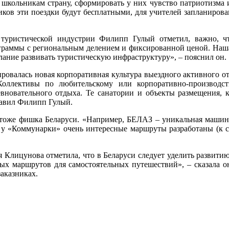
 школьникам страну, сформировать у них чувство патриотизма и
иков эти поездки будут бесплатными, для учителей запланирова
 туристической индустрии Филипп Гулый отметил, важно, ч
раммы с региональным делением и фиксированной ценой. Наша з
лание развивать туристическую инфраструктуру», – пояснил он.
ировалась новая корпоративная культура выездного активного от
Коллективы по любительскому или корпоративно-производс
вновательного отдыха. Те санатории и объекты размещения, 
бавил Филипп Гулый.
же фишка Беларуси. «Например, БЕЛАЗ – уникальная машина,
 у «Коммунарки» очень интересные маршруты разработаны (к со
 Клицунова отметила, что в Беларуси следует уделить развити
ых маршрутов для самостоятельных путешествий», – сказала о
аказниках.