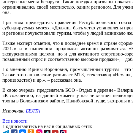
интересные места Беларуси. Такие поездки призваны показать
ограничивались своей местностью, одним регионом. Для учен
она.
При этом председатель правления Республиканского союза
субсидируемых музеях. «Должны быть четко установлены прог
и регионы почувствовали туризм, чтобы у людей возникало же
Также эксперт отметил, что в последнее время в стране сформ
2021-м и в нынешнем продолжит активно развиваться. «
экскурсионными целями, но и для активного спортивно-соре
повышенный спрос и соответственно высокие продажи», – до
По мнению Ирины Воронович, промышленный туризм – это то
Также это направление развивает МТЗ, стеклозавод «Неман»,
производство) и др.», – рассказала она.
В свою очередь, председатель БОО «Отдых в деревне» Валерия
«К сожалению, на данный момент у нас не хватает пешеходн
тропы в Воложинском районе, Налибокской пуще, экотропы в з
Источник:
БЕЛТА
Все новости
Подписывайтесь на нас в социальных сетях