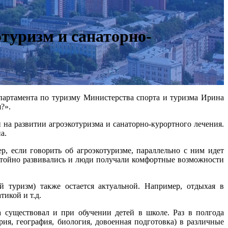
отуризм и санаторно-
епартамента по туризму Министерства спорта и туризма Ирина
?».
 на развитии агроэкотуризма и санаторно-курортного лечения.
а.
, если говорить об агроэкотуризме, параллельно с ним идет
остойно развивались и люди получали комфортные возможности
й туризм) также остается актуальной. Например, отдыхая в
тикой и т.д.
 существовал и при обучении детей в школе. Раз в полгода
ия, география, биология, довоенная подготовка) в различные