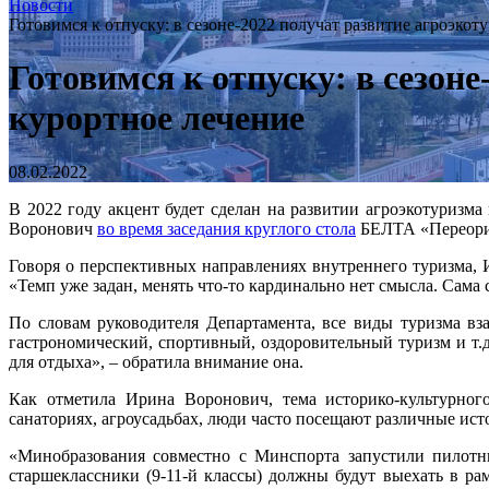
Новости
Готовимся к отпуску: в сезоне-2022 получат развитие агроэкот
Готовимся к отпуску: в сезон
курортное лечение
08.02.2022
В 2022 году акцент будет сделан на развитии агроэкотуризм
Воронович
во время заседания круглого стола
БЕЛТА «Переорие
Говоря о перспективных направлениях внутреннего туризма, И
«Темп уже задан, менять что-то кардинально нет смысла. Сама 
По словам руководителя Департамента, все виды туризма вз
гастрономический, спортивный, оздоровительный туризм и т.
для отдыха», – обратила внимание она.
Как отметила Ирина Воронович, тема историко-культурного
санаториях, агроусадьбах, люди часто посещают различные ист
«Минобразования совместно с Минспорта запустили пилотны
старшеклассники (9-11-й классы) должны будут выехать в ра