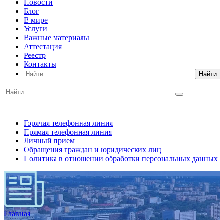
Новости
Блог
В мире
Услуги
Важные материалы
Аттестация
Реестр
Контакты
Найти
Горячая телефонная линия
Прямая телефонная линия
Личный прием
Обращения граждан и юридических лиц
Политика в отношении обработки персональных данных
Главная