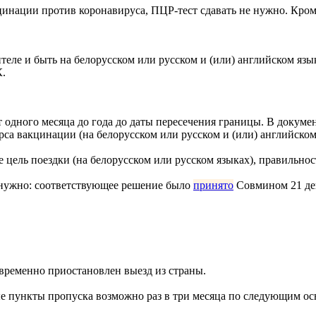
цинации против коронавируса, ПЦР-тест сдавать не нужно. Кроме
еле и быть на белорусском или русском и (или) английском язык
К.
т одного месяца до года до даты пересечения границы. В докум
урса вакцинации (на белорусском или русском и (или) английском
цель поездки (на белорусском или русском языках), правильнос
 нужно: соответствующее решение было
принято
Совмином 21 дек
временно приостановлен выезд из страны.
ые пункты пропуска возможно раз в три месяца по следующим о