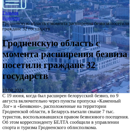
Главная
Новости
Гродненскую область с момента расширения безвиза посетили
граждане 32 государств
Гродненскую область с
момента расширения безвиза
посетили граждане 32
государств
19.08.2024
С 19 июня, когда был расширен белорусский безвиз, по 9
августа включительно через пункты пропуска «Каменный
Лог» и «Бенякони», расположенные на территории
Гродненской области, в Беларусь въехали свыше 7 тыс.
туристов, воспользовавшихся правом безвизового посещения.
Об этом корреспонденту БЕЛТА сообщили в управлении
спорта и туризма Гродненского облисполкома.