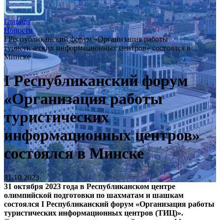
Главная
Новости
I Республиканский форум «Организация работы
туристических информационных центров» состоялся в
Минске
I Республиканский форум
«Организация работы
туристических
информационных центров»
состоялся в Минске
31.10.2023
31 октября 2023 года в Республиканском центре
олимпийской подготовки по шахматам и шашкам
состоялся I Республиканский форум «Организация работы
туристических информационных центров (ТИЦ)».