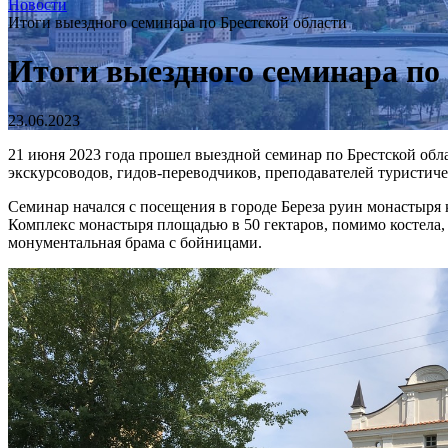
Новости
Итоги выездного семинара по Брестской области
Итоги выездного семинара по
23.06.2023
21 июня 2023 года прошел выездной семинар по Брестской обл
экскурсоводов, гидов-переводчиков, преподавателей туристич
Семинар начался с посещения в городе Береза руин монастыря 
Комплекс монастыря площадью в 50 гектаров, помимо костела, 
монументальная брама с бойницами.