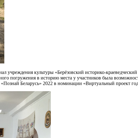
иал учреждения культуры «Берёзовский историко-краеведческий м
ного погружения в историю места у участников была возможност
са «Познай Беларусь» 2022 в номинации «Виртуальный проект год