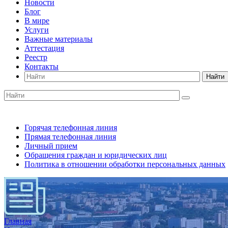
Новости
Блог
В мире
Услуги
Важные материалы
Аттестация
Реестр
Контакты
Найти
Горячая телефонная линия
Прямая телефонная линия
Личный прием
Обращения граждан и юридических лиц
Политика в отношении обработки персональных данных
Главная